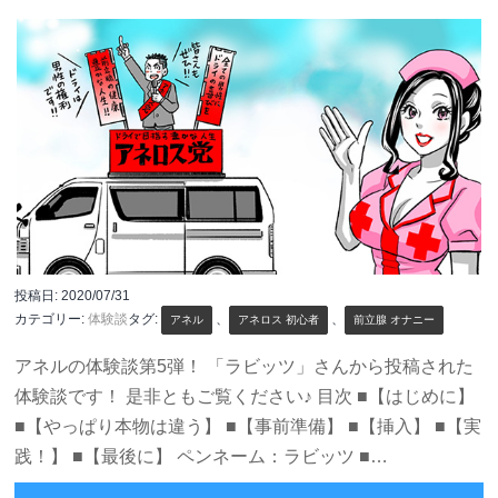
投稿日:
2020/07/31
カテゴリー:
体験談
タグ:
、
、
アネル
アネロス 初心者
前立腺 オナニー
アネルの体験談第5弾！ 「ラビッツ」さんから投稿された
体験談です！ 是非ともご覧ください♪ 目次 ■【はじめに】
■【やっぱり本物は違う】 ■【事前準備】 ■【挿入】 ■【実
践！】 ■【最後に】 ペンネーム：ラビッツ ■…