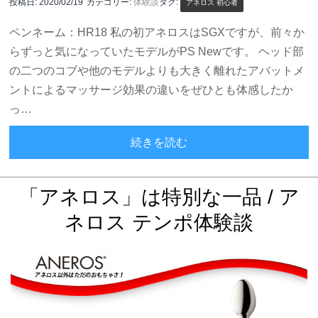
投稿日:
2020/02/19
カテゴリー:
体験談
タグ:
アネロス 初心者
ペンネーム：HR18 私の初アネロスはSGXですが、前々か
らずっと気になっていたモデルがPS Newです。 ヘッド部
の二つのコブや他のモデルよりも大きく離れたアバットメ
ントによるマッサージ効果の違いをぜひとも体感したか
っ…
わかりやすい感触で確実にド
続きを読む
「アネロス」は特別な一品 / ア
ネロス テンポ体験談