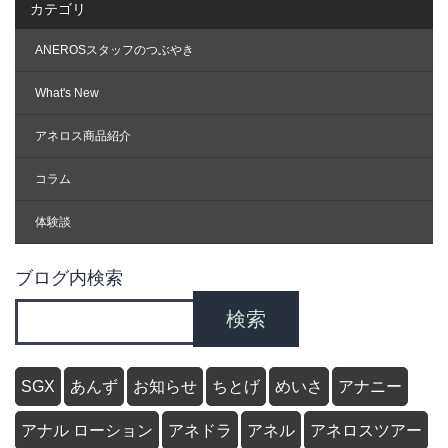
カテゴリ
ANEROSスタッフのつぶやき
What's New
アネロス商品紹介
コラム
体験談
ブログ内検索
検索
SGX
あんず
お知らせ
ちとげ
めいさ
アナニー
アナル ローション
アネドラ
アネル
アネロスツアー