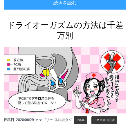
前立腺マッサージ効果で
続きを読む
ドライオーガズムの方法は千差
万別
投稿日:
2020/06/29
カテゴリー:
体験談
タグ:
、
アネル
アネロス 初心者