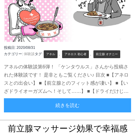
投稿日:
2020/08/31
カテゴリー:
体験談
タグ:
、
、
アネル
アネロス 初心者
前立腺 オナニー
アネルの体験談第6弾！ 「ケンタウルス」さんから投稿さ
れた体験談です！ 是非ともご覧ください♪ 目次 ■【アネロ
スとの出会い】 ■【前立腺とのフィット感が凄い】 ■【い
ざドライオーガズムへ！そして……】 ■【ドライだけじ…
前立腺マッサージ～射精
続きを読む
前立腺マッサージ効果で幸福感