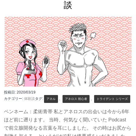
談
投稿日:
2020/03/19
カテゴリー:
体験談
タグ:
、
、
アネル
アネロス 初心者
トライデント シリーズ
ペンネーム：柔術青帯 私とアネロスの出会いは今から6年
ほど前に遡ります。 当時、何気なく聞いていた Podcast
で前立腺開発なる言葉を耳にしました。 その時はお尻から