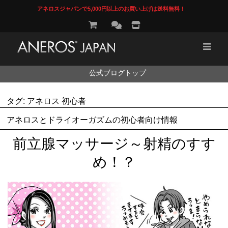
アネロスジャパンで5,000円以上のお買い上げは送料無料！
コ
公式ブログトップ
ン
テ
ン
タグ:
アネロス 初心者
ツ
へ
アネロスとドライオーガズムの初心者向け情報
ス
キ
前立腺マッサージ～射精のすす
ッ
プ
め！？