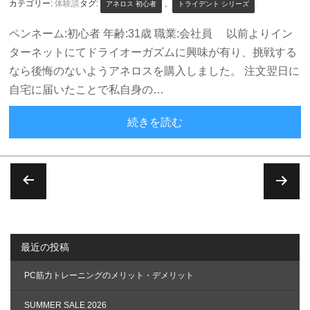
カテゴリー:
体験談
タグ:
、
アネロス 初心者
トライデント シリーズ
ペンネーム:初心者 年齢:31歳 職業:会社員 以前よりイン
ターネットにてドライオーガズムに興味が有り、挑戦する
なら後悔のないようアネロスを購入しました。 注文翌日に
自宅に届いたことで私自身の…
大きな期待を込めた初挿
続きを読む
投
稿
の
最近の投稿
ペ
ー
PC筋力トレーニングのメリット・デメリット
ジ
送
SUMMER SALE 2026