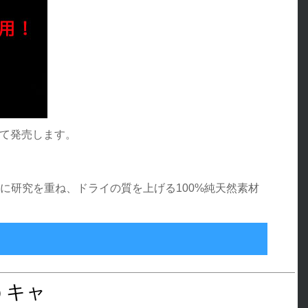
pにて発売します。
に研究を重ね、ドライの質を上げる100%純天然素材
％純天然素材使用！NEW「マークスマン」新発売のお知らせ
うキャ