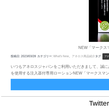
NEW「マークスマ
投稿日:
2023/03/28
カテゴリー:
What's New
、
アネロス商品紹介
タグ:
アナ
いつもアネロスジャパンをご利用いただきまして、誠に
を使用する注入器付専用ローションNEW「マークスマ
Twi