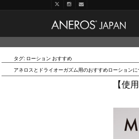
コ
ン
テ
ン
タグ:
ローション おすすめ
ツ
へ
アネロスとドライオーガズム用のおすすめローションに
ス
キ
【使
ッ
プ