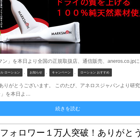
ン」を本日より全国の正規取扱店、通信販売、aneros.co.j
、
、
、
ル ローション
お知らせ
キャンペーン
ローション おすすめ
ありがとうございます。 このたび、アネロスジャパンより研究
ン」を本日よ…
ドライの質を上げる100
続きを読む
tterフォロワー１万人突破！ありがと