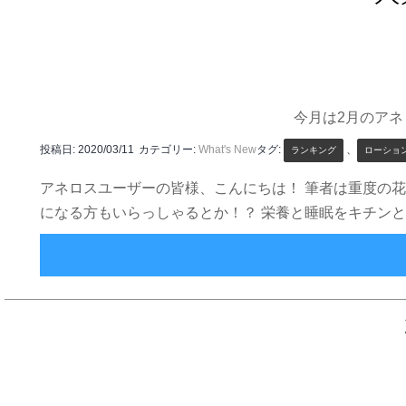
今月は2月のア
投稿日:
2020/03/11
カテゴリー:
What's New
タグ:
、
ランキング
ローショ
アネロスユーザーの皆様、こんにちは！ 筆者は重度の
になる方もいらっしゃるとか！？ 栄養と睡眠をキチン