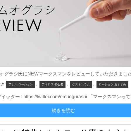
オグラシ氏にNEWマークスマンをレビューしていただきまし
タグ:
、
、
、
アナル ローション
アネロス 初心者
ゲストコラム
ローション おすすめ
om/ ツイッター : https://twitter.com/emuogurash
【使用レビュー】マークス
続きを読む