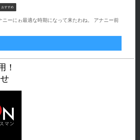
 おすすめ
ってアナニーにゎ最適な時期になって来たわね。 アナニー前
リ蜜のような質感と、タイパに優れたパッケージ
用！
らせ