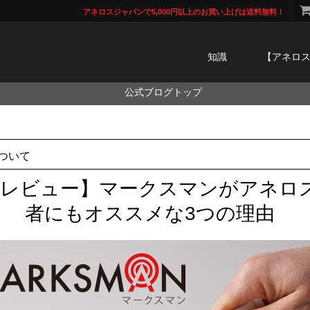
アネロスジャパンで5,000円以上のお買い上げは送料無料！
知識
【アネロ
公式ブログトップ
ついて
用レビュー】マークスマンがアネロ
者にもオススメな3つの理由