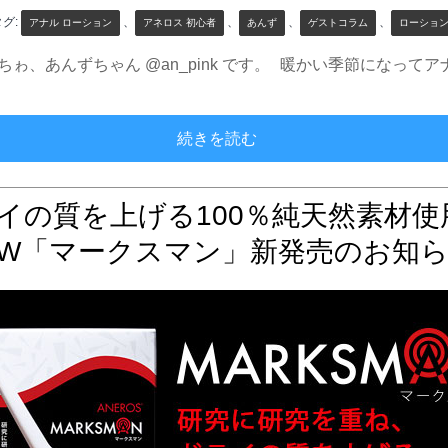
タグ:
、
、
、
、
アナル ローション
アネロス 初心者
あんず
ゲストコラム
ローション
んにちゎ、あんずちゃん @an_pink です。 暖かい季節にな
アナニーに特化したトロ～
続きを読む
イの質を上げる100％純天然素材使
EW「マークスマン」新発売のお知