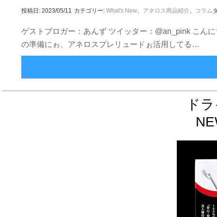
投稿日:
2023/05/11
カテゴリー:
What's New
、
アネロス商品紹介
、
コラム
ゲストブロガー：あんず ツイッター：@an_pink こ
の準備にゎ、アネロスプレリュードぉ活用してる…
ドラ
N