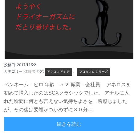
投稿日:
2017/11/22
カテゴリー:
体験談
タグ:
、
アネロス 初心者
プロガスム シリーズ
ペンネーム：ヒロ 年齢：５２ 職業：会社員 アネロスを
初めて購入したのはSGXクラシックでした。 アナルに入
れた瞬間に何とも言えない気持ちよさを一瞬感じました
が、その後は要領がつかめずに３０分…
こんな圧迫感は初めて
続きを読む