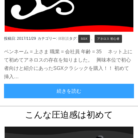
投稿日:
2017/11/29
カテゴリー:
体験談
タグ:
、
SGX
アネロス 初心者
ペンネーム = 上さま 職業 = 会社員 年齢 = 35 ネット上に
て初めてアネロスの存在を知りました。 興味本位で初心
者向けと紹介にあったSGXクラシックを購入！！ 初めて
挿入…
信じられないほどの快感
続きを読む
こんな圧迫感は初めて