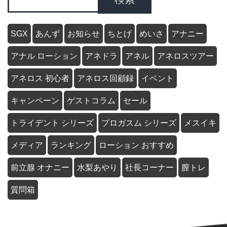
SGX
あんず
お知らせ
ちとげ
めいさ
アナニー
アナル ローション
アネドラ
アネル
アネロスツアー
アネロス 初心者
アネロス回顧録
イベント
キャンペーン
ゲストコラム
セール
トライデント シリーズ
プロガスム シリーズ
メスイキ
メディア
ランキング
ローション おすすめ
前立腺 オナニー
水梨あやり
社長コーナー
膣トレ
質問箱