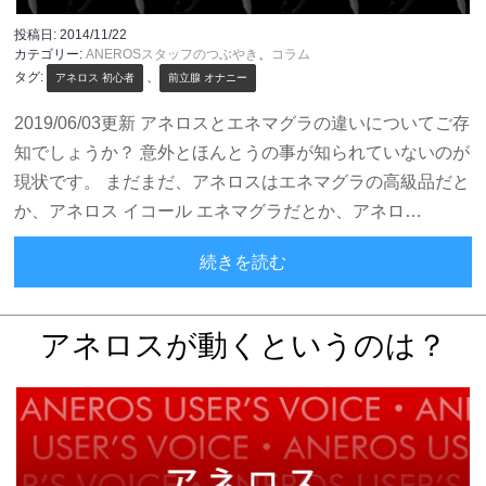
投稿日:
2014/11/22
カテゴリー:
ANEROSスタッフのつぶやき
、
コラム
タグ:
、
アネロス 初心者
前立腺 オナニー
2019/06/03更新 アネロスとエネマグラの違いについてご存
知でしょうか？ 意外とほんとうの事が知られていないのが
現状です。 まだまだ、アネロスはエネマグラの高級品だと
か、アネロス イコール エネマグラだとか、アネロ…
「アネロス」と「エネマ
続きを読む
アネロスが動くというのは？