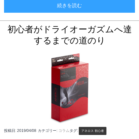
「アネロス」と「アナニ
続きを読む
初心者がドライオーガズムへ達
するまでの道のり
投稿日:
2019/04/08
カテゴリー:
コラム
タグ:
アネロス 初心者