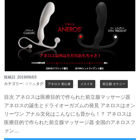
投稿日:
2019/06/03
カテゴリー:
コラム
タグ:
、
、
アネロス 初心者
メスイキ
前立腺 オナニー
目次 アネロスは医療目的で作られた前立腺マッサージ器
アネロスの誕生とドライオーガズムの発見 アネロスはオン
リーワン アナル文化はこんなにも昔から！？ アネロスは
医療目的で作られた前立腺マッサージ器 全国のアネロスフ
ァン…