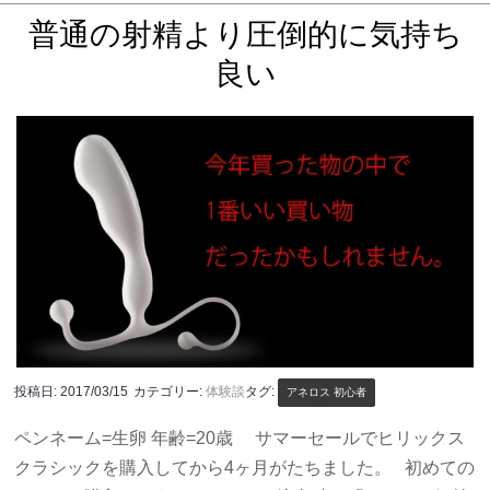
普通の射精より圧倒的に気持ち
良い
投稿日:
2017/03/15
カテゴリー:
体験談
タグ:
アネロス 初心者
ペンネーム=生卵 年齢=20歳 サマーセールでヒリックス
クラシックを購入してから4ヶ月がたちました。 初めての