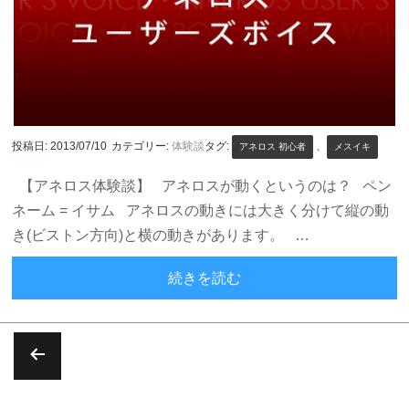
投稿日:
2013/07/10
カテゴリー:
体験談
タグ:
、
アネロス 初心者
メスイキ
【アネロス体験談】 アネロスが動くというのは？ ペン
ネーム = イサム アネロスの動きには大きく分けて縦の動
き(ビストン方向)と横の動きがあります。 …
アネロスが動くというの
続きを読む
投
稿