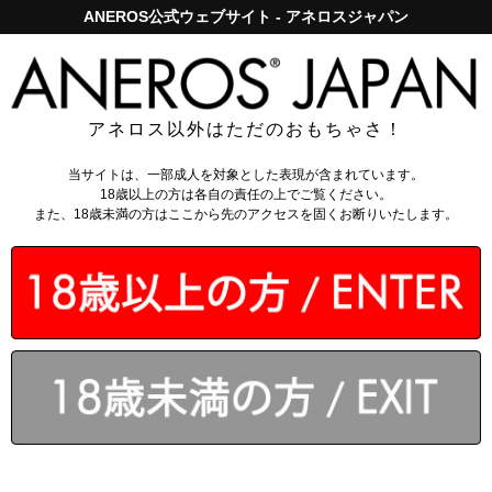
ANEROS公式ウェブサイト - アネロスジャパン
アネロスジャパンで5,000円以上のお買い上げは送料無料！
ログイン
ログイン
アネロス以外はただのおもちゃさ！
ANEROS JAPAN会員登録がお得！
新規会員登録はこちら
当サイトは、一部成人を対象とした表現が含まれています。
会社概要
18歳以上の方は各自の責任の上でご覧ください。
また、18歳未満の方はここから先のアクセスを固くお断りいたします。
ANEROS JAPAN
店舗名
アネロスジャパン
PINES INTERNATIONAL INC.
運営法人名
パインズインターナショナル株式会社
代表取締役
櫻井 秀夫
所在地
〒298-0104 千葉県いすみ市松丸1869-1
創立
1999年5月25日
設立
2002年8月8日
主要取引銀行
三菱UFJ銀行 本店