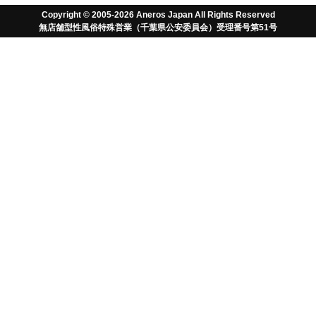
Copyright © 2005-2026 Aneros Japan All Rights Reserved
メールアドレ
info アット aneros.co.jp
無店舗型性風俗特殊営業（千葉県公安委員会）受理番号第51号
ス
URL
https://www.aneros.co.jp
お問合せ
0470-86-6689
商品代金
商品ページのとおり
ご注文方法
インターネット・電話
ご注文有効期
ご注文後７日間
限
商品の引渡し
ご注文後営業日3日以内
時期
（銀行振込の場合は入金確認後）
営業日
月～金 10:00～18:00(土日祝日除く)
ヤマト運輸(ご自宅、ヤマトセンター留め)
商品の発送方
佐川急便（佐川センター留めのみ）
法
郵便（郵便局留めのみ）
ご購入から7日以内。良品と交換、もしくは
返品期限
代金返還