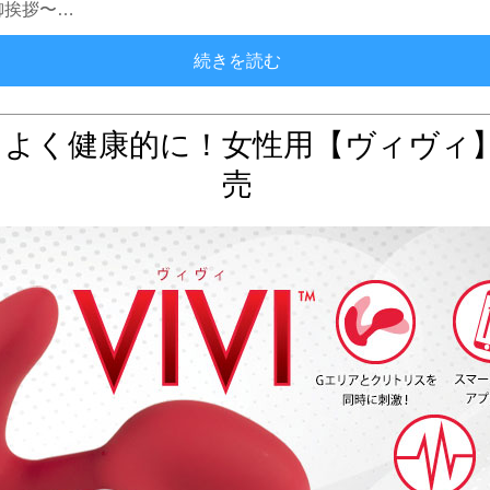
御挨拶〜…
アネロスに初チャレンジ！
続きを読む
ちよく健康的に！女性用【ヴィヴィ
売