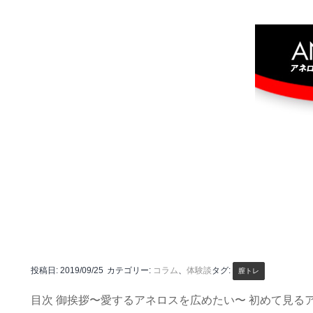
投稿日:
2019/09/25
カテゴリー:
コラム
、
体験談
タグ:
膣トレ
目次 御挨拶〜愛するアネロスを広めたい〜 初めて見る