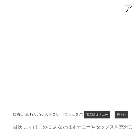
投稿日:
2019/06/20
カテゴリー:
コラム
タグ:
、
前立腺 オナニー
膣トレ
目次 まずはじめに あなたはオナニーやセックスを充分