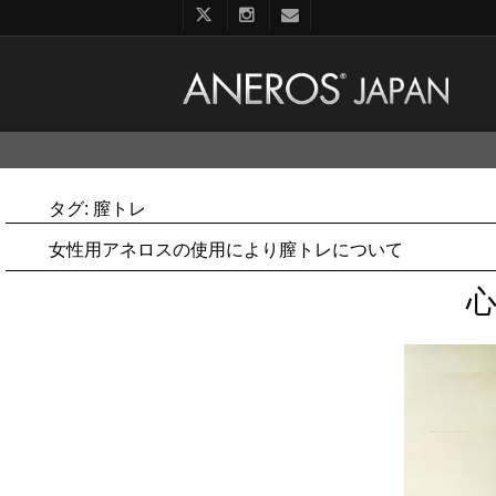
コ
ン
テ
ン
タグ:
膣トレ
ツ
へ
女性用アネロスの使用により膣トレについて
ス
キ
ッ
プ