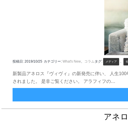
投稿日:
2019/10/25
カテゴリー:
What's New
、
コラム
タグ:
、
メディア
新製品アネロス『ヴィヴィ』の新発売に伴い、 人生100年
されました。 是非ご覧ください。 アラフィフの…
アネ