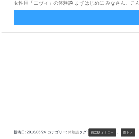
女性用「エヴィ」の体験談 まずはじめに みなさん、こ
投稿日:
2016/06/24
カテゴリー:
体験談
タグ:
、
前立腺 オナニー
膣トレ