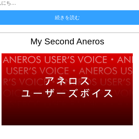
んにち…
アネロスは性生活の向上に
続きを読む
My Second Aneros