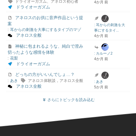
ドライオーガズム、アネロス初心者
4か月 前
ドライオーガズム
アネロスのお供に音声作品という提
案
: 耳からの刺激を大
:
耳からの刺激を大事にするタイプのマゾ
事にするタイ...
アネロス全般
4か月 前
神秘に包まれるような、純白で澄み
切ったような感情を体験
: カルーノ2
:
花梨
4か月 前
ドライオーガズム
どっちの方がいいんでしょ…？
:
あき
アネロス体験談，アネロス全般
: あき
アネロス全般
5か月 前
さらにトピックを読み込む