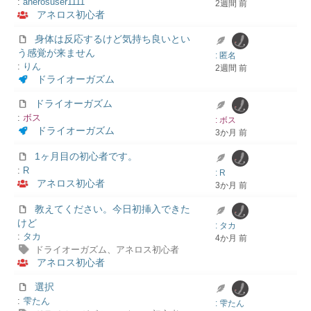
:
anerosuser1111
2週間 前
アネロス初心者
身体は反応するけど気持ち良いとい
う感覚が来ません
: 匿名
:
りん
2週間 前
ドライオーガズム
ドライオーガズム
:
ボス
: ボス
ドライオーガズム
3か月 前
1ヶ月目の初心者です。
:
R
: R
アネロス初心者
3か月 前
教えてください。今日初挿入できた
けど
: タカ
:
タカ
4か月 前
ドライオーガズム、アネロス初心者
アネロス初心者
選択
:
雫たん
: 雫たん