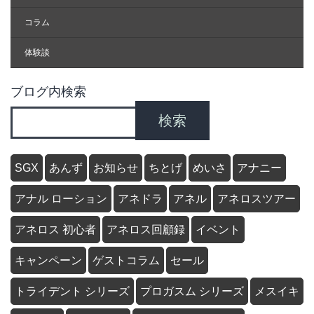
コラム
体験談
ブログ内検索
検索
SGX
あんず
お知らせ
ちとげ
めいさ
アナニー
アナル ローション
アネドラ
アネル
アネロスツアー
アネロス 初心者
アネロス回顧録
イベント
キャンペーン
ゲストコラム
セール
トライデント シリーズ
プロガスム シリーズ
メスイキ