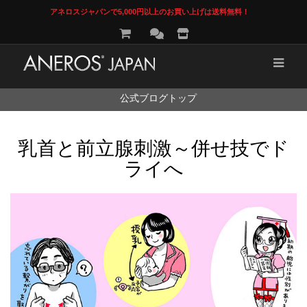
アネロスジャパンで5,000円以上のお買い上げは送料無料！
コ
公式ブログトップ
ン
テ
ン
乳首と前立腺刺激～併せ技でド
ツ
へ
ライへ
ス
キ
ッ
プ