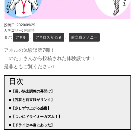
投稿日:
2020/09/29
カテゴリー:
体験談
タグ:
アネル
、
アネロス 初心者
、
前立腺 オナニー
アネルの体験談第7弾！
「のた」さんから投稿された体験談です！
是非ともご覧ください♪
目次
■【長い快楽調教の幕開け】
■【乳首と前立腺がリンク】
■【少しずつ上がる感度】
■【ついにドライオーガズム！】
■【ドライは本当にあった】