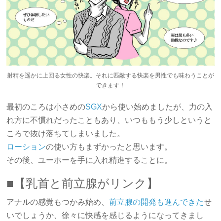
射精を遥かに上回る女性の快楽。それに匹敵する快楽を男性でも味わうことが
できます！
最初のころは小さめの
SGX
から使い始めましたが、力の入
れ方に不慣れだったこともあり、いつももう少しというと
ころで抜け落ちてしまいました。
ローション
の使い方もまずかったと思います。
その後、ユーホーを手に入れ精進することに。
■【乳首と前立腺がリンク】
アナルの感覚もつかみ始め、
前立腺の開発も進んできた
せ
いでしょうか、徐々に快感を感じるようになってきまし