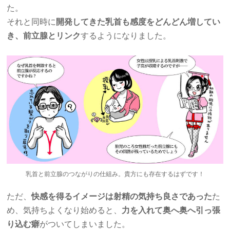
た。
それと同時に
開発してきた乳首も感度をどんどん増してい
き、前立腺とリンク
するようになりました。
乳首と前立腺のつながりの仕組み。貴方にも存在するはずです！
ただ、
快感を得るイメージは射精の気持ち良さであった
た
め、気持ちよくなり始めると、
力を入れて奥へ奥へ引っ張
り込む癖
がついてしまいました。