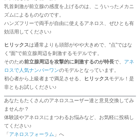
乳首刺激が前立腺の感度を上げるのは、こういったメカニ
ズムによるものなのです。
ハンズフリーで両手が自由に使えるアネロス、ぜひとも有
効活用してください♪
ヒリックス
は通常よりも頭部がやや大きめで、“点”ではな
く“面”で前立腺周辺を刺激するモデルです。
そのため
前立腺周辺を攻撃的に刺激するのが特長
で、
アネ
ロスで人気ナンバーワン
のモデルとなっています。
初心者から上級者まで満足させる、
ヒリックス
モデル！是
非ともお試しください♪
あなたもたくさんのアネロスユーザー達と意見交換してみ
ませんか？
体験談やアネロスにまつわるお悩みなど、お気軽に投稿し
てください♪
「
アネロスフォーラム
」へ