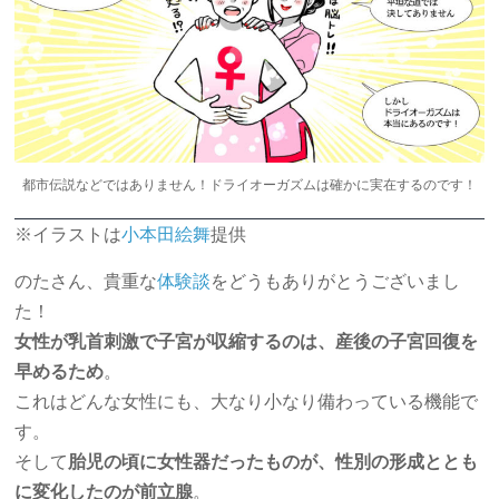
都市伝説などではありません！ドライオーガズムは確かに実在するのです！
※イラストは
小本田絵舞
提供
のたさん、貴重な
体験談
をどうもありがとうございまし
た！
女性が乳首刺激で子宮が収縮するのは、産後の子宮回復を
早めるため
。
これはどんな女性にも、大なり小なり備わっている機能で
す。
そして
胎児の頃に女性器だったものが、性別の形成ととも
に変化したのが前立腺
。