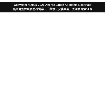
Copyright © 2005-2026 Aneros Japan All Rights Reserved
電話番号
無店舗型性風俗特殊営業（千葉県公安委員会）受理番号第51号
0470-86-6689
受付時間 10:00-18:00（土日祝を除く）
メールアドレス
info@aneros.co.jp
URL
https://www.aneros.co.jp
販売価格
各商品ページに記載の金額
商品代金以外の必要料金
消費税＋送料（全国一律）ヤマト運輸600円/郵便局・佐川急便
800円
※5000円以上のお買い上げの場合送料無料となります。
※代引決済は別途代引手数料330円がかかります。