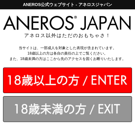
ANEROS公式ウェブサイト - アネロスジャパン
アネロスジャパンで5,000円以上のお買い上げは送料無料！
ログイン
アネロス以外はただのおもちゃさ！
当サイトは、一部成人を対象とした表現が含まれています。
特定商取引法に基づく表記
18歳以上の方は各自の責任の上でご覧ください。
また、18歳未満の方はここから先のアクセスを固くお断りいたします。
販売業者
パインズインターナショナル株式会社
PINES INTERNATIONAL INC.
代表責任者
櫻井 秀夫
所在地
〒298-0104 千葉県いすみ市松丸1869-1