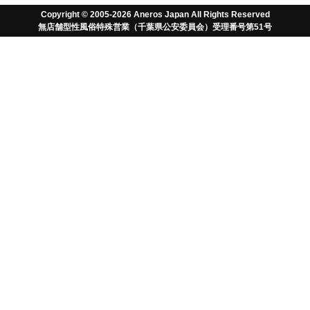
いります。 また、当社は上記の基本方針にしたがい、個人
Copyright © 2005-2026 Aneros Japan All Rights Reserved
情報保護に関して以下の取り組みを行います。
無店舗型性風俗特殊営業（千葉県公安委員会）受理番号第51号
2.個人情報の利用目的について
当社は、個人情報の利用目的を特定すると共に、法で定める
場合等を除き、その利用目的の達成に必要な範囲内で個人情
報を利用します。個人情報の利用目的は、下記の通りとなり
ます。
お客様からのご質問やご依頼への対応
お客様からのご注文やお申し込みへの対応
お客様のニーズにあった商品やサービスの開発
メールマガジンの配信
キャンペーン応募受付商品発送等、キャンペーンにおけるサービ
スの提供
3.個人情報の適正な取得について
当社は、当ウェブサイトを訪問されたお客様のプライバシー
を守るために、合理的な範囲で必要な措置をとります。当ウ