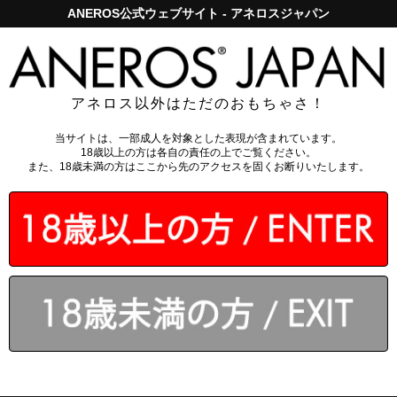
ANEROS公式ウェブサイト - アネロスジャパン
アネロスジャパンで5,000円以上のお買い上げは送料無料！
ログイン
ログイン
アネロス以外はただのおもちゃさ！
ANEROS JAPAN会員登録がお得！
新規会員登録はこちら
当サイトは、一部成人を対象とした表現が含まれています。
お問い合わせ
18歳以上の方は各自の責任の上でご覧ください。
また、18歳未満の方はここから先のアクセスを固くお断りいたします。
内容によっては回答を差し上げるのにお時間をいただくこと
もございます。
また、休業日（土・日・祝祭日）は翌営業日以降の対応とな
りますのでご了承ください。
お名前
お名前(カナ)