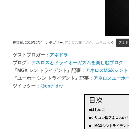
投稿日:
2019/12/04
カテゴリー:
アネロス商品紹介
、
コラム
タグ:
アネド
ゲストブロガー：
アネドラ
ブログ：
アネロスとドライオーガズムを楽しむブログ
『MGX シン トライデント』記事：
アネロスMGXシン
『ユーホー シン トライデント』記事：
アネロスユーホ
ツイッター：
@ene_dry
目次
■はじめに
■シリコン型アネロスの
■「MGXシントライデ