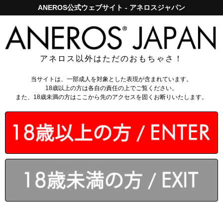
ANEROS公式ウェブサイト - アネロスジャパン
アネロスジャパンで5,000円以上のお買い上げは送料無料！
ログイン
アネロス以外はただのおもちゃさ！
アネロス講座
メンズ
レディース
ユニセックス
当サイトは、一部成人を対象とした表現が含まれています。
18歳以上の方は各自の責任の上でご覧ください。
また、18歳未満の方はここから先のアクセスを固くお断りいたします。
アネロス講座 – メンズ
前立腺マッサージとは
アネロス前立腺マッサージ器とは
ドライオーガズムとは
PC筋トレーニング
アネロスの使い方
前立腺刺激の心配事