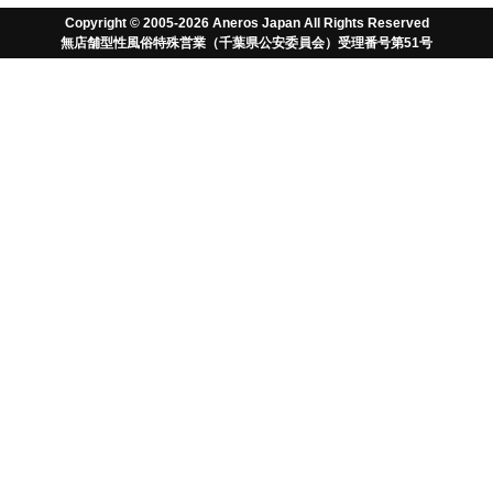
Copyright © 2005-2026 Aneros Japan All Rights Reserved
前立腺刺激の心配事
無店舗型性風俗特殊営業（千葉県公安委員会）受理番号第51号
前立腺マッサージ
や
アネロス
の使用経験が全くない初めての
方は、前立腺刺激について抵抗を感じる方も少なくありませ
ん。大事なことは前立腺マッサージやアネロスの事を正しく
理解することです。
ドライオーガズムについてよく勉強し
、
アネロスの正しい使い方をマスターしてください。ここでは
そんな心配事について解説していきます。アネロスを正しく
理解して、未知のドライオーガズムを体験してください。な
お、下記にない心配事や質問がございましたら、
アネロスフ
ォーラム
、もしくは
お問合せ
よりご相談ください。
挿入は痛い？
最も多くのお客様が心配しているのは挿入の際の痛みと
違和感です。肛門の筋肉は下半身の臓器を支えており、
通常は結構な力で閉まっています。また、便を切る程力
も強いものです。閉まった状態では外部から挿入を試み
ても当然無理でしょうし、痛いでしょう。しかし、逆に
毎朝の排便の際は肛門がある程度の大きさまで伸び広が
ります。このように随意筋の
PC筋と肛門括約筋をマッ
サージで緩ませ
、また、精神的なリラックスにより不随
意筋のPC筋と内肛門括約筋も十分緩ませたところで挿