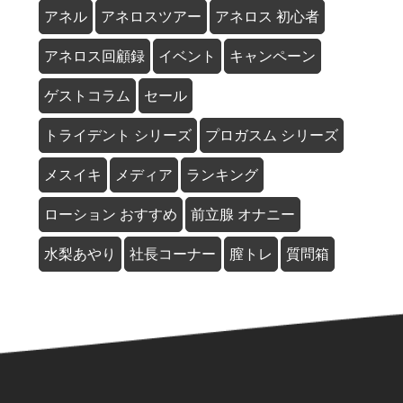
アネル
アネロスツアー
アネロス 初心者
アネロス回顧録
イベント
キャンペーン
ゲストコラム
セール
トライデント シリーズ
プロガスム シリーズ
メスイキ
メディア
ランキング
ローション おすすめ
前立腺 オナニー
水梨あやり
社長コーナー
膣トレ
質問箱