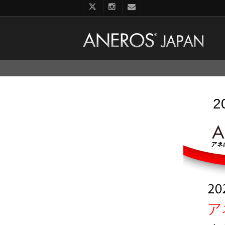
コ
ン
テ
ン
ツ
へ
ス
キ
ッ
プ