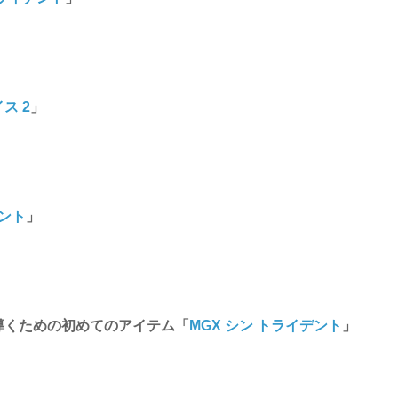
ス 2
」
デント
」
導くための初めてのアイテム「
MGX シン トライデント
」