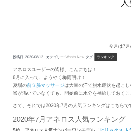
今月は7
投稿日:
2020/08/12
カテゴリー:
What's New
タグ:
ランキング
アネロスユーザーの皆様、こんにちは！
8月に入って、ようやく梅雨明け！
夏場の
前立腺マッサージ
は大量の汗で脱水症状を起こし
喉が渇いていなくても、開始前に水分を補給しておくこ
さて、それでは2020年7月の人気ランキングはこちらで
2020年7月アネロス人気ランキング
5位 アネロス人気ナンバーワンモデル「
ヒリックス ト