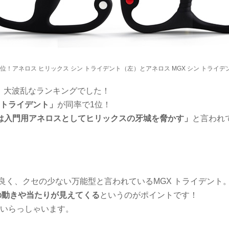
位！アネロス ヒリックス シン トライデント（左）とアネロス MGX シン トライデ
、大波乱なランキングでした！
ン トライデント」
が同率で1位！
トは入門用アネロスとしてヒリックスの牙城を脅かす」
と言われ
良く、クセの少ない万能型と言われているMGX トライデント
の動きや当たりが見えてくる
というのがポイントです！
もいらっしゃいます。