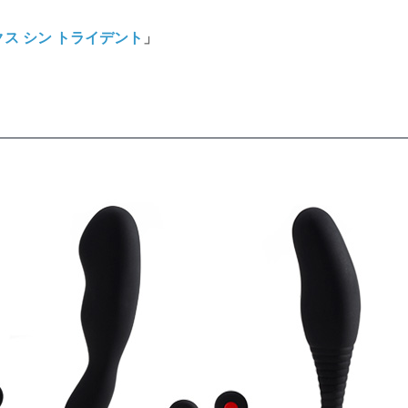
ス シン トライデント
」