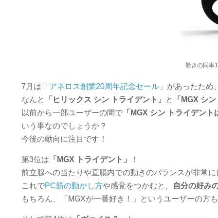
驚きの同率1
7月は「
アネロス創業20周年記念セール
」があったため
なんと
「ヒリックス シン トライデント」
と
「MGX シ
以前から一部ユーザーの間で
「MGX シン トライデン
いう事なのでしょうか？
今後の動向に注目です！
第3位は
「MGX トライデント」
！
前立腺への当たりや直腸内での動きのバランスが非常に
これで
PC筋の動かし方
や感覚をつかむと、
自分の好み
もちろん、「MGXが一番好き！」というユーザーの方