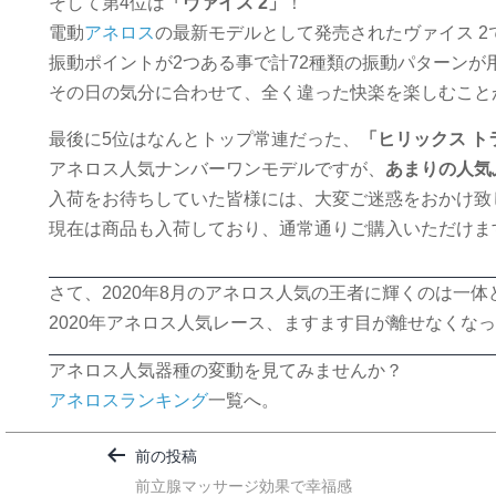
そして第4位は
「ヴァイス 2」
！
電動
アネロス
の最新モデルとして発売されたヴァイス 2
振動ポイントが2つある事で計72種類の振動パターンが
その日の気分に合わせて、全く違った快楽を楽しむこと
最後に5位はなんとトップ常連だった、
「ヒリックス ト
アネロス人気ナンバーワンモデルですが、
あまりの人気
入荷をお待ちしていた皆様には、大変ご迷惑をおかけ致
現在は商品も入荷しており、通常通りご購入いただけま
さて、2020年8月のアネロス人気の王者に輝くのは一
2020年アネロス人気レース、ますます目が離せなくな
アネロス人気器種の変動を見てみませんか？
アネロスランキング
一覧へ。
投
前の投稿
稿
前立腺マッサージ効果で幸福感