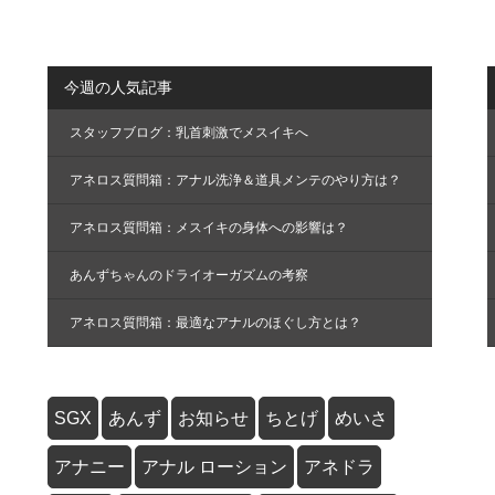
今週の人気記事
スタッフブログ：乳首刺激でメスイキへ
アネロス質問箱：アナル洗浄＆道具メンテのやり方は？
アネロス質問箱：メスイキの身体への影響は？
あんずちゃんのドライオーガズムの考察
アネロス質問箱：最適なアナルのほぐし方とは？
SGX
あんず
お知らせ
ちとげ
めいさ
アナニー
アナル ローション
アネドラ