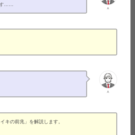
す……
A
A
スイキの前兆」を解説します。