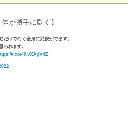
：体が勝手に動く】
動だけでなく全身に兆候がでます。
思われます。
ttps://t.co/49IvXAgV4Z
2022