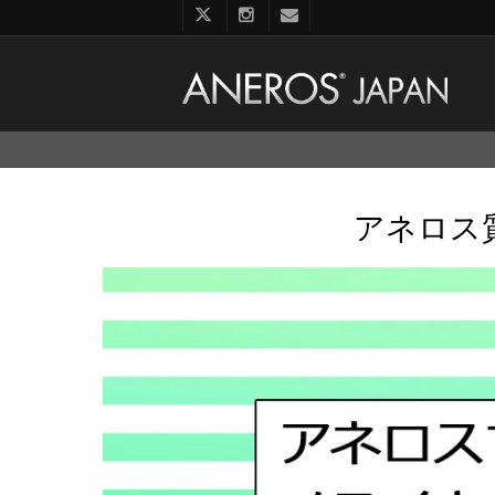
コ
ン
テ
ン
アネロス
ツ
へ
ス
キ
ッ
プ