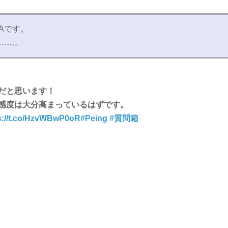
Aです。
……。
だと思います！
感度は大分高まっているはずです。
s://t.co/HzvWBwP0oR
#Peing
#質問箱