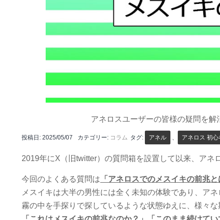
アネロスユーザーの皆様の疑問を解
投稿日:
2025/05/07
カテゴリー:
コラム
タグ:
アネル
、
アネロス 初心
2019年にX（旧twitter）の質問箱を設置して以
今回のよくある質問は
「アネロスでのメスイキの前兆と
メスイキは大半の男性には全く未知の体験であり、アネ
霧の中を手探りで探しているような状態ゆえに、様々な
「これはメスイキの前兆なのか？」「このまま続けてい