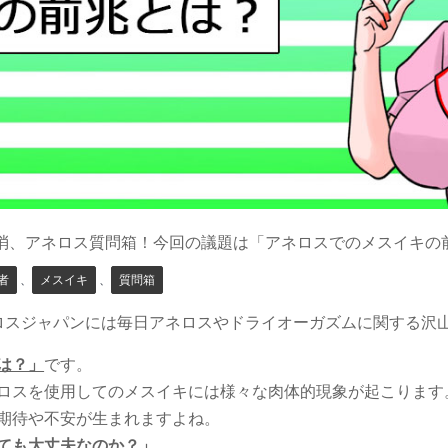
消、アネロス質問箱！今回の議題は「アネロスでのメスイキの
者
、
メスイキ
、
質問箱
来、アネロスジャパンには毎日アネロスやドライオーガズムに関する
は？」
です。
ロスを使用してのメスイキには様々な肉体的現象が起こります
期待や不安が生まれますよね。
ても大丈夫なのか？」