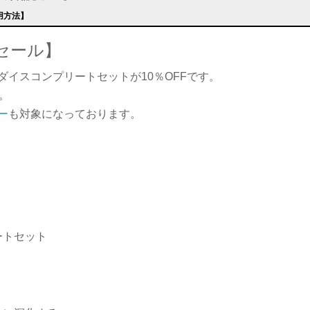
用方法】
セール】
イスコンプリートセットが10％OFFです。
。
ー
も対象になっております。
ートセット