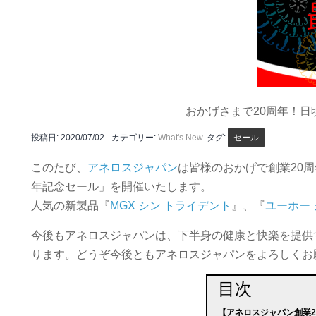
おかげさまで20周年！
投稿日:
2020/07/02
カテゴリー:
What's New
タグ:
セール
このたび、
アネロスジャパン
は皆様のおかげで創業20
年記念セール」を開催いたします。
人気の新製品『
MGX シン トライデント
』、『
ユーホー 
今後もアネロスジャパンは、下半身の健康と快楽を提供
ります。どうぞ今後ともアネロスジャパンをよろしくお
目次
【アネロスジャパン創業2