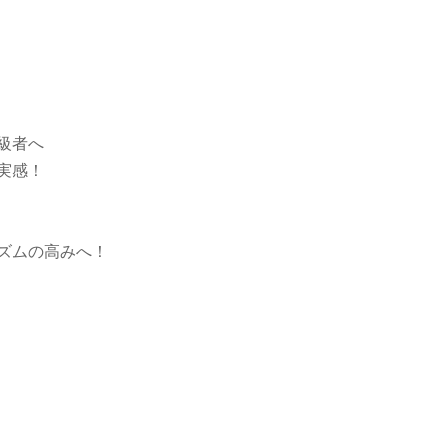
級者へ
実感！
ズムの高みへ！