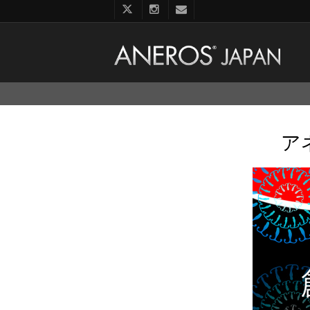
コ
ン
テ
ン
ア
ツ
へ
ス
キ
ッ
プ