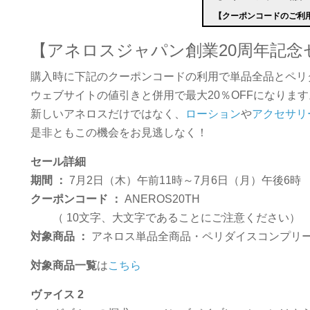
【クーポンコードのご利
【アネロスジャパン創業20周年記念
購入時に下記のクーポンコードの利用で単品全品とペリダ
ウェブサイトの値引きと併用で最大20％OFFになります
新しいアネロスだけではなく、
ローション
や
アクセサリ
是非ともこの機会をお見逃しなく！
セール詳細
期間 ：
7月2日（木）午前11時～7月6日（月）午後6時
クーポンコード ：
ANEROS20TH
（ 10文字、大文字であることにご注意ください）
対象商品 ：
アネロス単品全商品・ペリダイスコンプリ
対象商品一覧
は
こちら
ヴァイス 2