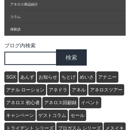
アネロス商品紹介
コラム
体験談
ブログ内検索
検索
SGX
あんず
お知らせ
ちとげ
めいさ
アナニー
アナル ローション
アネドラ
アネル
アネロスツアー
アネロス 初心者
アネロス回顧録
イベント
キャンペーン
ゲストコラム
セール
トライデント シリーズ
プロガスム シリーズ
メスイキ