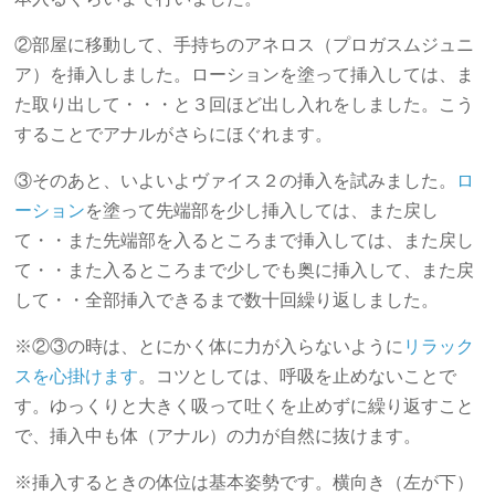
②部屋に移動して、手持ちのアネロス（プロガスムジュニ
ア）を挿入しました。ローションを塗って挿入しては、ま
た取り出して・・・と３回ほど出し入れをしました。こう
することでアナルがさらにほぐれます。
③そのあと、いよいよヴァイス２の挿入を試みました。
ロ
ーション
を塗って先端部を少し挿入しては、また戻し
て・・また先端部を入るところまで挿入しては、また戻し
て・・また入るところまで少しでも奥に挿入して、また戻
して・・全部挿入できるまで数十回繰り返しました。
※②③の時は、とにかく体に力が入らないように
リラック
スを心掛けます
。コツとしては、呼吸を止めないことで
す。ゆっくりと大きく吸って吐くを止めずに繰り返すこと
で、挿入中も体（アナル）の力が自然に抜けます。
※挿入するときの体位は基本姿勢です。横向き（左が下）