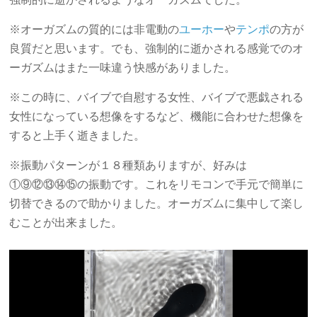
※オーガズムの質的には非電動の
ユーホー
や
テンポ
の方が
良質だと思います。でも、強制的に逝かされる感覚でのオ
ーガズムはまた一味違う快感がありました。
※この時に、バイブで自慰する女性、バイブで悪戯される
女性になっている想像をするなど、機能に合わせた想像を
すると上手く逝きました。
※振動パターンが１８種類ありますが、好みは
①⑨⑫⑬⑭⑮の振動です。これをリモコンで手元で簡単に
切替できるので助かりました。オーガズムに集中して楽し
むことが出来ました。