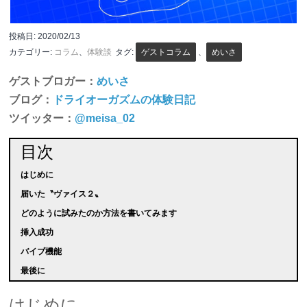
投稿日:
2020/02/13
カテゴリー:
コラム
、
体験談
タグ:
ゲストコラム
、
めいさ
ゲストブロガー：
めいさ
ブログ：
ドライオーガズムの体験日記
ツイッター：
@meisa_02
目次
はじめに
届いた〝ヴァイス２〟
どのように試みたのか方法を書いてみます
挿入成功
バイブ機能
最後に
はじめに