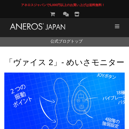
アネロスジャパンで5,000円以上のお買い上げは送料無料！
コ
公式ブログトップ
ン
テ
ン
「ヴァイス 2」- めいさモニター
ツ
へ
ス
キ
ッ
プ