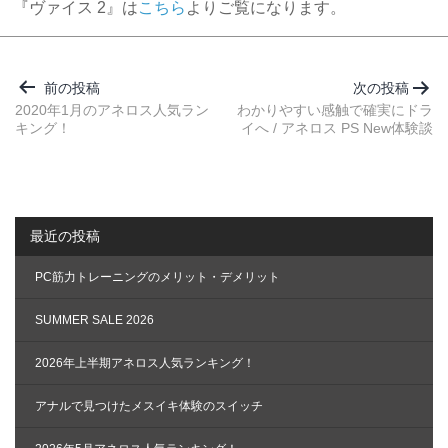
『ヴァイス 2』は
こちら
よりご覧になります。
投
稿
前の投稿
次の投稿
ナ
2020年1月のアネロス人気ラン
わかりやすい感触で確実にドラ
キング！
イへ / アネロス PS New体験談
ビ
ゲ
ー
シ
最近の投稿
ョ
ン
PC筋力トレーニングのメリット・デメリット
SUMMER SALE 2026
2026年上半期アネロス人気ランキング！
アナルで見つけたメスイキ体験のスイッチ