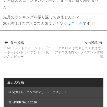
アネロス人気ランキングレース、まだまだ目が離せませ
ん！
先月のランキングを振り返ってみませんか？
2020年1月のアネロス人気ランキングは
こちら
です！
投
稿
前の投稿
次の投稿
ナ
「MGXシントライデント」「ユ
アネロスは約束してくれます /
ーホーシントライデント」- め
アネロス MGXトライデント体験
ビ
いさレビュー
談
ゲ
ー
シ
ョ
最近の投稿
ン
PC筋力トレーニングのメリット・デメリット
SUMMER SALE 2026