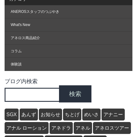
ANEROSスタッフのつぶやき
What's New
アネロス商品紹介
コラム
体験談
ブログ内検索
検索
SGX
あんず
お知らせ
ちとげ
めいさ
アナニー
アナル ローション
アネドラ
アネル
アネロスツアー