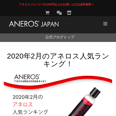
アネロスジャパンで5,000円以上のお買い上げは送料無料！
コ
公式ブログトップ
ン
テ
ン
2020年2月のアネロス人気ラン
ツ
へ
キング！
ス
キ
ッ
プ