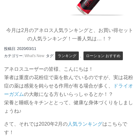
今月は2月のアネロス人気ランキングと、お買い得セット
の人気ランキング！一番人気は…！？
投稿日:
2020/03/11
カテゴリー:
What's New
タグ:
ランキング
、
ローション おすすめ
アネロスユーザーの皆様、こんにちは！
筆者は重度の花粉症で薬を飲んでいるのですが、実は花粉
症の薬は感覚を鈍らせる作用が有る場合が多く、
ドライオ
ーガズム
の大敵になる方もいらっしゃるとか！？
栄養と睡眠をキチンととって、健康な身体づくりをしまし
ょうね♪
さて、それでは2020年2月の
人気ランキング
はこちらで
す！