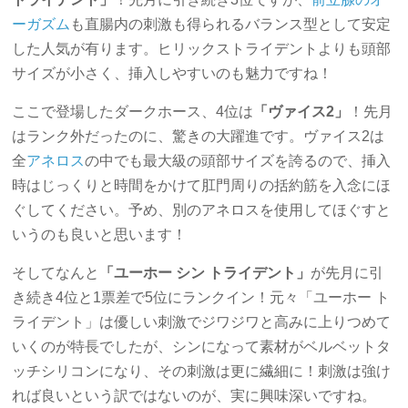
ーガズム
も直腸内の刺激も得られるバランス型として安定
した人気が有ります。ヒリックストライデントよりも頭部
サイズが小さく、挿入しやすいのも魅力ですね！
ここで登場したダークホース、4位は
「ヴァイス2」
！先月
はランク外だったのに、驚きの大躍進です。ヴァイス2は
全
アネロス
の中でも最大級の頭部サイズを誇るので、挿入
時はじっくりと時間をかけて肛門周りの括約筋を入念にほ
ぐしてください。予め、別のアネロスを使用してほぐすと
いうのも良いと思います！
そしてなんと
「ユーホー シン トライデント」
が先月に引
き続き4位と1票差で5位にランクイン！元々「ユーホー ト
ライデント」は優しい刺激でジワジワと高みに上りつめて
いくのが特長でしたが、シンになって素材がベルベットタ
ッチシリコンになり、その刺激は更に繊細に！刺激は強け
れば良いという訳ではないのが、実に興味深いですね。