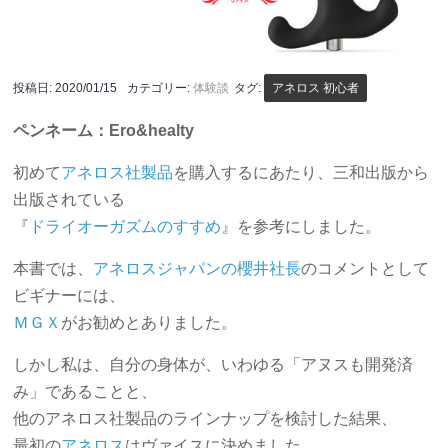
投稿日:
2020/01/15
カテゴリー:
体験談
タグ:
アネロス 初心者
ペンネーム：Ero&healty
初めて
アネロス社製品
を購入するにあたり、三和出版から
出版されている
『
ドライオーガズムのすすめ
』を参考にしました。
本書では、
アネロスジャパンの櫻井社長
のコメントとして
ビギナーには、
ＭＧＸ
がお勧めとありました。
しかし私は、自分の身体が、いわゆる「アヌスも開発済
み」であることと、
他のアネロス社製品のラインナップを検討した結果、
最初の
アネロス
はヴァイスに決めました。