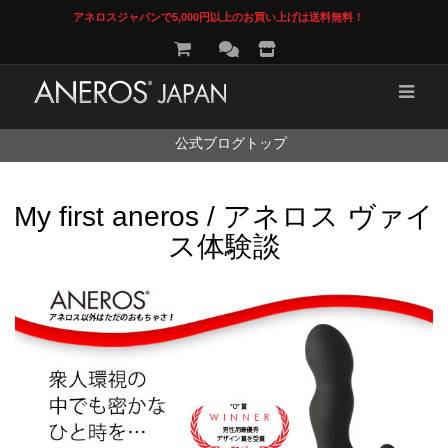
アネロスジャパンで5,000円以上のお買い上げは送料無料！
コ
公式ブログトップ
ン
テ
ン
My first aneros / アネロス ヴァイ
ツ
へ
ス体験談
ス
キ
ッ
プ