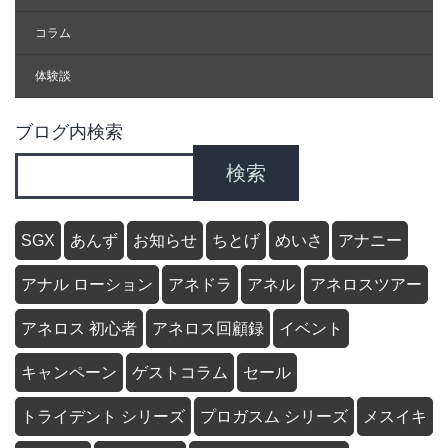
コラム
体験談
ブログ内検索
検索
SGX
あんず
お知らせ
ちとげ
めいさ
アナニー
アナル ローション
アネドラ
アネル
アネロスツアー
アネロス 初心者
アネロス回顧録
イベント
キャンペーン
ゲストコラム
セール
トライデント シリーズ
プロガスム シリーズ
メスイキ