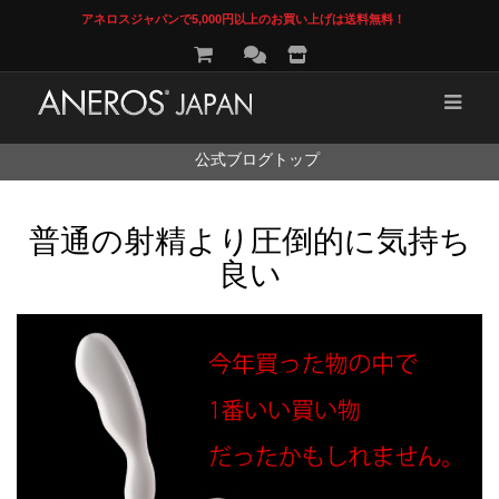
アネロスジャパンで5,000円以上のお買い上げは送料無料！
コ
公式ブログトップ
ン
テ
ン
普通の射精より圧倒的に気持ち
ツ
へ
良い
ス
キ
ッ
プ