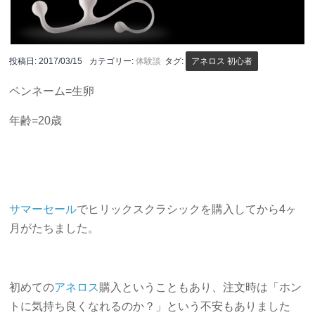
投稿日:
2017/03/15
カテゴリー:
体験談
タグ:
アネロス 初心者
ペンネーム=生卵
年齢=20歳
サマーセール
でヒリックスクラシックを購入してから4ヶ
月がたちました。
初めての
アネロス
購入ということもあり、注文時は「ホン
トに気持ち良くなれるのか？」という不安もありました