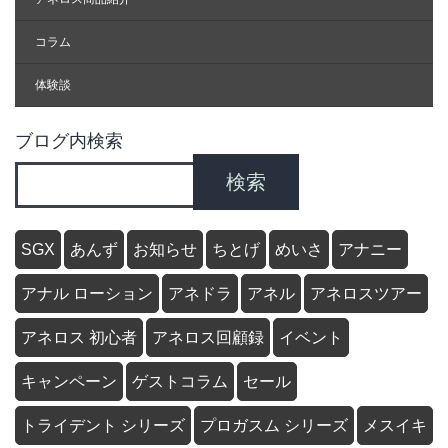
コラム
体験談
ブログ内検索
検索
SGX
あんず
お知らせ
ちとげ
めいさ
アナニー
アナル ローション
アネドラ
アネル
アネロスツアー
アネロス 初心者
アネロス回顧録
イベント
キャンペーン
ゲストコラム
セール
トライデント シリーズ
プロガスム シリーズ
メスイキ