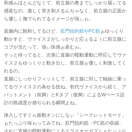
和感ゎほとんどなくて、前立腺の奥までしっかり届ぃてる
感覚なの。激しく突き刺さるんぢゃなく、前立腺の正面か
ら優しく撫でられてるイメージが強ぃゎ。
直腸内に飽和してるけど、
肛門括約筋やPC筋
ぉゆっくり
動かすと、ヴァイス２がしっかりと応ぇるよぅに前立腺に
コブが当たって、強ぃ快感ぉ産むゎ。
そっと待ってると、次第に直腸の蠕動運動に呼応してヴァ
イス２もゆっくりと動き出し、前立腺ぉ優しく刺激してく
れるの。
直腸にしっかりフィットして、前立腺に対して軸線に乗っ
てるヴァイス２の為せる技ね。初代ヴァイスから続く、ア
バットメント（前脚）とKタブ（後脚）によるWベース設
計の熟成度が感ぢられる瞬間よね。
挿入してすぐゎ振動オンにしなぃ「シークレットモード」
ぉたっぷり味ゎってみてね。肛門括約筋・PC筋の収縮、
それに直腸の蠕動運動によるドライオーガズムぉたっぷり