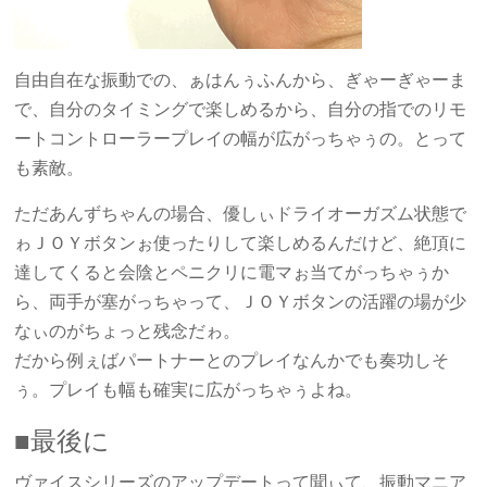
自由自在な振動での、ぁはんぅふんから、ぎゃーぎゃーま
で、自分のタイミングで楽しめるから、自分の指でのリモ
ートコントローラープレイの幅が広がっちゃぅの。とって
も素敵。
ただあんずちゃんの場合、優しぃドライオーガズム状態で
ゎＪＯＹボタンぉ使ったりして楽しめるんだけど、絶頂に
達してくると会陰とペニクリに電マぉ当てがっちゃぅか
ら、両手が塞がっちゃって、ＪＯＹボタンの活躍の場が少
なぃのがちょっと残念だゎ。
だから例ぇばパートナーとのプレイなんかでも奏功しそ
ぅ。プレイも幅も確実に広がっちゃぅよね。
■最後に
ヴァイスシリーズのアップデートって聞ぃて、振動マニア