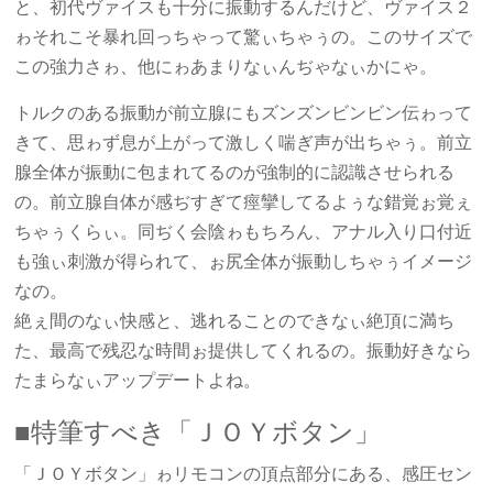
と、初代ヴァイスも十分に振動するんだけど、ヴァイス２
ゎそれこそ暴れ回っちゃって驚ぃちゃぅの。このサイズで
この強力さゎ、他にゎあまりなぃんぢゃなぃかにゃ。
トルクのある振動が前立腺にもズンズンビンビン伝ゎって
きて、思ゎず息が上がって激しく喘ぎ声が出ちゃぅ。前立
腺全体が振動に包まれてるのが強制的に認識させられる
の。前立腺自体が感ぢすぎて痙攣してるよぅな錯覚ぉ覚ぇ
ちゃぅくらぃ。同ぢく会陰ゎもちろん、アナル入り口付近
も強ぃ刺激が得られて、ぉ尻全体が振動しちゃぅイメージ
なの。
絶ぇ間のなぃ快感と、逃れることのできなぃ絶頂に満ち
た、最高で残忍な時間ぉ提供してくれるの。振動好きなら
たまらなぃアップデートよね。
■特筆すべき「ＪＯＹボタン」
「ＪＯＹボタン」ゎリモコンの頂点部分にある、感圧セン