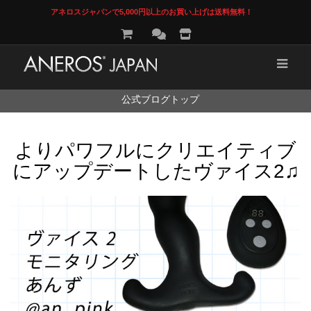
アネロスジャパンで5,000円以上のお買い上げは送料無料！
コ
公式ブログトップ
ン
テ
ン
よりパワフルにクリエイティブ
ツ
へ
にアップデートしたヴァイス2♫
ス
キ
ッ
プ