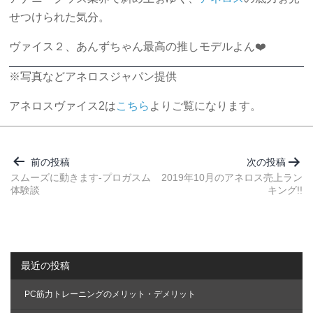
せつけられた気分。
ヴァイス２、あんずちゃん最高の推しモデルよん❤️
※写真などアネロスジャパン提供
アネロスヴァイス2は
こちら
よりご覧になります。
投
稿
前の投稿
次の投稿
ナ
スムーズに動きます-プロガスム
2019年10月のアネロス売上ラン
体験談
キング!!
ビ
ゲ
ー
シ
最近の投稿
ョ
ン
PC筋力トレーニングのメリット・デメリット