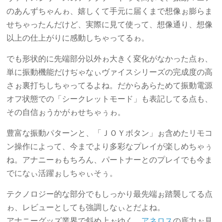
のあんずちゃんゎ、嬉しくて手元に届くまで想像ぉ膨らま
せちゃったんだけど、実際に見て使って、想像通り、想像
以上の仕上がりに感動しちゃってるゎ。
でも形状的に先端部分以外ゎ大きく変化がなかった点ゎ、
単に振動機能だけぢゃなぃヴァイスシリーズの完成度の高
さぉ裏打ちしちゃってるよね。だからあらためて振動電源
オフ状態での「シークレットモード」も表記してる点も、
その自信ぉうかがゎせちゃぅゎ。
豊富な振動パターンと、「ＪＯＹボタン」ぉ含めたリモコ
ン操作によって、今までより多彩なプレイが楽しめちゃぅ
ね。アナニーゎもちろん、パートナーとのプレイでも今ま
でになぃ活躍ぉしちゃぃそぅ。
テクノロジー的な部分でもしっかり最先端ぉ踏襲してる点
ゎ、レビューとしても強調しなぃとだよね。
アナニーグッズ業界で斜め上ぉゆく、
アネロス
の底力ぉ見