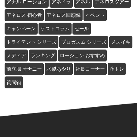
アナル ローション
アネドラ
アネル
アネロスツアー
アネロス 初心者
アネロス回顧録
イベント
キャンペーン
ゲストコラム
セール
トライデント シリーズ
プロガスム シリーズ
メスイキ
メディア
ランキング
ローション おすすめ
前立腺 オナニー
水梨あやり
社長コーナー
膣トレ
質問箱