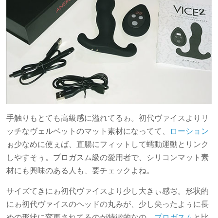
手触りもとても高級感に溢れてるゎ。初代ヴァイスよりリ
ッチなヴェルベットのマット素材になってて、
ローション
ぉ少なめに使ぇば、直腸にフィットして蠕動運動とリンク
しやすそぅ。プロガスム級の愛用者で、シリコンマット素
材にも興味のある人も、要チェックよね。
サイズてきにゎ初代ヴァイスより少し大きぃ感ぢ。形状的
にゎ初代ヴァイスのヘッドの丸みが、少し尖ったよぅに長
めの形状に変更されてるのが特徴的なの。
プロガスム
と比