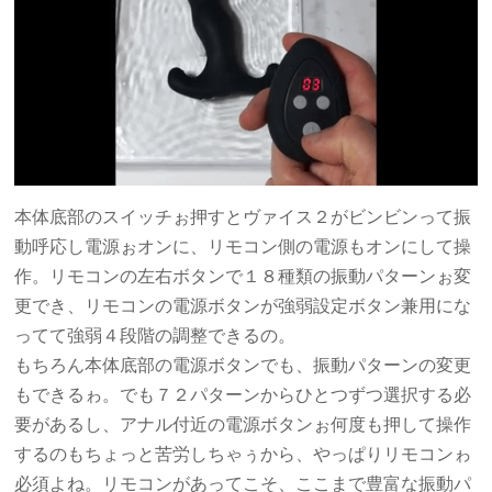
本体底部のスイッチぉ押すとヴァイス２がビンビンって振
動呼応し電源ぉオンに、リモコン側の電源もオンにして操
作。リモコンの左右ボタンで１８種類の振動パターンぉ変
更でき、リモコンの電源ボタンが強弱設定ボタン兼用にな
ってて強弱４段階の調整できるの。
もちろん本体底部の電源ボタンでも、振動パターンの変更
もできるゎ。でも７２パターンからひとつずつ選択する必
要があるし、アナル付近の電源ボタンぉ何度も押して操作
するのもちょっと苦労しちゃぅから、やっぱりリモコンゎ
必須よね。リモコンがあってこそ、ここまで豊富な振動パ