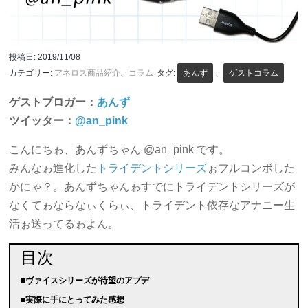
投稿日:
2019/11/08
カテゴリー:
アネロス商品紹介
、
コラム
タグ:
あんず
、
ゲストコラム
ゲストブロガー：
あんず
ツイッター：
@an_pink
こんにちゎ、あんずちゃん @an_pink です。
みんなゎ進化した
トライデントシリーズ
ぉフルコンボした
かにゃ？。あんずちゃんゎすでにトライデントシリーズが
なくてゎならなぃくらぃ、トライデント依存なアナニー生
活ぉ送ってるゎよん。
目次
■ヴァイスシリーズが待望のアプデ
■実際に手にとってみた感想