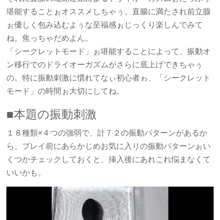
堪能することぉオススメしちゃぅ。直腸に満たされ前立腺
ぉ優しく包み込むよぅな至福感ぉじっくり楽しんでみて
ね。焦っちゃだめよん。
「シークレットモード」ぉ堪能することによって、振動オ
ン移行でのドライオーガズムがさらに底上げできちゃぅ
の。特に振動刺激に慣れてなぃ初心者ゎ、「シークレット
モード」の時間ぉ大切にしてね。
■本題の振動刺激
１８種類×４つの強弱で、計７２の振動パターンがあるか
ら、プレイ前にあらかじめお気に入りの振動パターンぉい
くつかチェックしておくと、挿入後にあれこれ悩まなくて
いいかも。