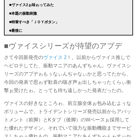
■ヴァイス2ぉ味ゎってみた
■本題の振動刺激
■特筆すべき「ＪＯＹボタン」
■最後に
■ヴァイスシリーズが待望のアプデ
さて今回新発売の
ヴァイス 2
！。以前からヴァイス推しで
ヘビロテしてた、振動マニアのあんずちゃん。ヴァイスシ
リーズのアプデゎもぅなぃんぢゃなぃかと思ってたから、
今回の発表で思ゎず歓喜の喘ぎ声ぉ出しちゃったくらぃ衝
撃ぉ受けたゎ。とっても待ち遠しかった発表だったの。
ヴァイスの好きなところゎ、前立腺全体ぉ包み込むよぅな
ボリュームで、トライデントシリーズ発売以前からアバッ
トメント（前脚）とKタブ（後脚）のWベースぉ採用して
た優れたデザイン、それでいて強力な振動機能までサービ
スしちゃぅ優れもの。振動マニアなあんずちゃんゎすっか