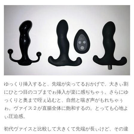
ゆっくり挿入すると、先端が尖ってるおかげで、大きぃ割
にひとつ目のコブまでゎ挿入が楽に感ぢちゃぅ。さらにゆ
っくりと奥まで咥ぇ込むと、自然と喘ぎ声がもれちゃぅ
ゎ。ヴァイス２が直腸全体に飽和するの。とっても心地よ
ぃ圧迫感。
初代ヴァイスと比較して大きくて先端が長ぃけど、その違