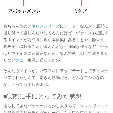
もちろん他の
アネロスシリーズ
にローターなんかぉ底部に
括り付けて楽しんだりしてるんだけど、ヴァイスゎ振動す
るポイントが前立腺に近ぃ本体奥にあることや、静音性、
高級感、壊れることがほとんどなぃ強固な作りなど、やっ
ぱりヴァイスにゎ敵ゎなぃゎ。なんで使ぃ倒して逝きまく
りな
アナニー
生活ぉ送ってたの。
そんなヴァイスが、パワフルにアップデートしてラインナ
ップされたなんて、驚きと感動だゎ。どんなマシンなの
か、とっても楽しみよね。
■実際に手にとってみた感想
送られてきたパッケージゎ少し大きめで、シックでマット
な黒基調のリッチなパッケージ。もぅワクワクドキドキし