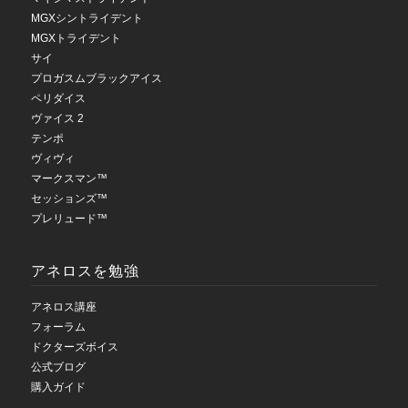
MGXシントライデント
MGXトライデント
サイ
プロガスムブラックアイス
ペリダイス
ヴァイス 2
テンポ
ヴィヴィ
マークスマン™
セッションズ™
プレリュード™
アネロスを勉強
アネロス講座
フォーラム
ドクターズボイス
公式ブログ
購入ガイド