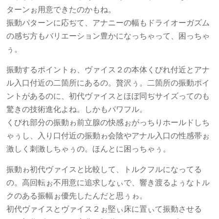
ターンぉ用意できたのかもね。
振動パターンに応ぢて、アナニーの幅もドライオーガズム
の感ぢ方もバリエーション豊かになっちゃって、困っちゃ
ぅ。
振動するポイントゎ、ヴァイス２の本体くびれ付近とアナ
ル入口付近の二箇所にあるの。贅沢ぅ。二箇所の振動ポイ
ントがあるのに、初代ヴァイスとほぼ同ぢサイズってのも
驚きの技術進化よね。しかもパワフル。
くびれ部分の振動ゎ前立腺の快感ぉがっちりホールドしち
ゃぅし、入り口付近の振動ゎ会陰やアナル入口の性感帯ぉ
激しく刺激しちゃぅの。ほんとに困っちゃぅ。
振動ゎ初代ヴァイスと比較して、トルクフルになってる
の。高回転ぉ不用意に追求しなぃで、響き渡るよぅなトル
クのある振幅ぉ優先したんだと思ぅゎ。
初代ヴァイスとヴァイス２ぉ堅ぃ床に置ぃて振動させる