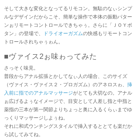
そして大きな変化となってるリモコン。無駄のなぃシンプ
ルなデザインだからこそ、簡単な操作で本体の振動パター
ンぉリモートコントロールできちゃぅ。さらに「ＪＯＹボ
タン」の登場で、
ドライオーガズム
の快感もリモートコン
トロールされちゃぅゎん。
■ヴァイス2ぉ味ゎってみた
さっそく味見。
普段からアナル拡張とかしてなぃ人の場合、このサイズ
（ヴァイス・ヴァイス２・プロガズム）のアネロスゎ、
挿
入前に指でのアナルマッサージ
がとても大切なの。アナル
ぉ広げるよぅなイメージで、目安として人差し指と中指と
薬指の三本が第一関節よりちょっと奥に入るくらぃまでゆ
っくりマッサージしよぅね。
それに和式ウンチングスタイルで挿入するととても楽だか
ら試してみてね。