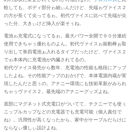
較しても、ボディ部分ゎ細ぃんだけど、先端ゎヴァイス２
の方が長くて尖ってるゎ。初代ヴァイスに比べて先端が尖
った分、大きぃけど挿入が楽そぅね。
電池ゎ充電式になってるゎ。最大パワー全開で９０分連続
使用できちゃぅ優れものよん。初代ヴァイスゎ振動棒ぉ取
り出して単四電池ぉ入れるタイプだったけど、ヴァイス２
でゎ本体内に充電池が内臓されてるの。
初代ヴァイス発売から数年、充電池の性能も格段にアップ
したよね。その性能アップのおかげで、本体電源内蔵が実
現したんだと思ぅの。アナニー環境にも技術革新がみられ
ちゃぅヴァイス２。最先端のアナニーグッズよね。
底部にマグネット式充電口がついてて、チクニーでも使ぅ
ニップルカップなどの充電器でも充電可能（個人責任で
ね）。汎用性が高くなったから、家中がケーブルだらけに
ならなぃ優しぃ設計よね。