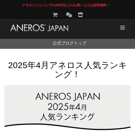
アネロスジャパンで5,000円以上のお買い上げは送料無料！
コ
公式ブログトップ
ン
テ
ン
2025年4月アネロス人気ランキ
ツ
へ
ング！
ス
キ
ッ
プ