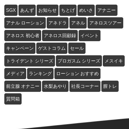
SGX
あんず
お知らせ
ちとげ
めいさ
アナニー
アナル ローション
アネドラ
アネル
アネロスツアー
アネロス 初心者
アネロス回顧録
イベント
キャンペーン
ゲストコラム
セール
トライデント シリーズ
プロガスム シリーズ
メスイキ
メディア
ランキング
ローション おすすめ
前立腺 オナニー
水梨あやり
社長コーナー
膣トレ
質問箱