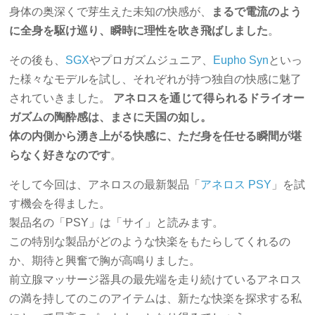
身体の奥深くで芽生えた未知の快感が、
まるで電流のよう
に全身を駆け巡り、瞬時に理性を吹き飛ばしました
。
その後も、
SGX
やプロガズムジュニア、
Eupho Syn
といっ
た様々なモデルを試し、それぞれが持つ独自の快感に魅了
されていきました。
アネロスを通じて得られるドライオー
ガズムの陶酔感は、まさに天国の如し。
体の内側から湧き上がる快感に、ただ身を任せる瞬間が堪
らなく好きなのです
。
そして今回は、アネロスの最新製品「
アネロス PSY
」を試
す機会を得ました。
製品名の「PSY」は「サイ」と読みます。
この特別な製品がどのような快楽をもたらしてくれるの
か、期待と興奮で胸が高鳴りました。
前立腺マッサージ器具の最先端を走り続けているアネロス
の満を持してのこのアイテムは、新たな快楽を探求する私