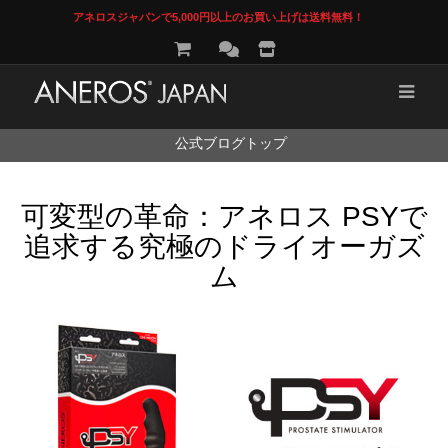
アネロスジャパンで5,000円以上のお買い上げは送料無料！
コ
公式ブログトップ
ン
テ
ン
可変型の革命：アネロス PSYで
ツ
へ
追求する究極のドライオーガズ
ス
キ
ム
ッ
プ