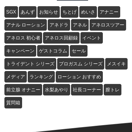
SGX
あんず
お知らせ
ちとげ
めいさ
アナニー
アナル ローション
アネドラ
アネル
アネロスツアー
アネロス 初心者
アネロス回顧録
イベント
キャンペーン
ゲストコラム
セール
トライデント シリーズ
プロガスム シリーズ
メスイキ
メディア
ランキング
ローション おすすめ
前立腺 オナニー
水梨あやり
社長コーナー
膣トレ
質問箱