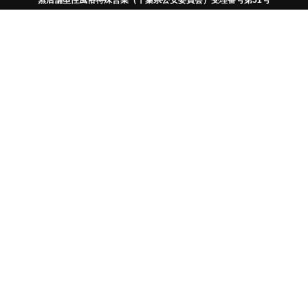
まで世界の多くのお客様にNEWスタンダードのシント
ドライへ導きやすいアネロス専用水溶性ローション【セッ
はアネロスの最新のラインナップで製品は硬い医療用プ