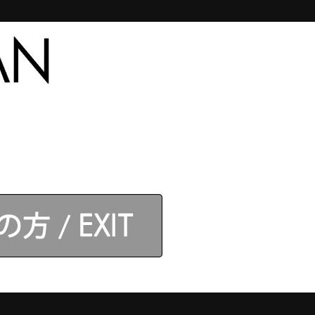
合わせ
【アネロス】取扱店
ログイン
】モデル
カテゴリ
セット
。
+
:
カゴに入れる
のレビュー