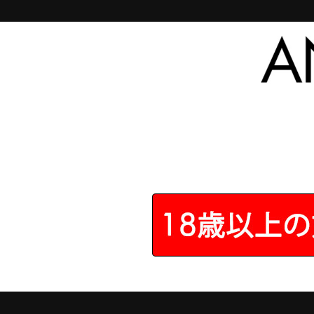
トップページ
>
お買い得セット
>
SYN スターター