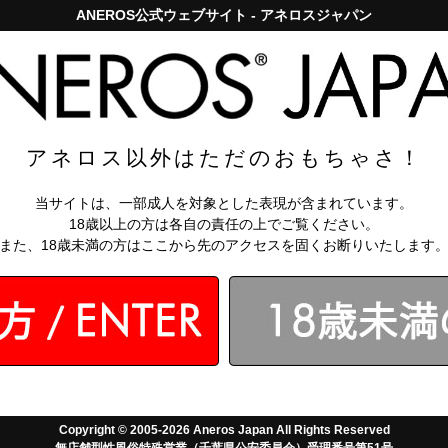
ANEROS公式ウェブサイト - アネロスジャパン
アネロスジャパンで5,000円以上のお買い上げは送料無料！
お問い
知識
【アネロス
セット
アネロス以外はただのおもちゃさ！
SYN スターター
当サイトは、一部成人を対象とした表現が含まれています。
18歳以上の方は各自の責任の上でご覧ください。
また、18歳未満の方はここから先のアクセスを固くお断りいたします
通常価格：
￥13,662
数量
（税込）
￥12,298
（税込）
なら月々
1024円
か
ら。分割手数料無料
会員なら
：
224～1677
ポイント還元
送料無料対象
4.6 - 全23件
Copyright © 2005-2026 Aneros Japan All Rights Reserved
無店舗型性風俗特殊営業（千葉県公安委員会）受理番号第51号