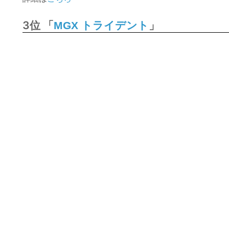
3位 「
」
MGX トライデント