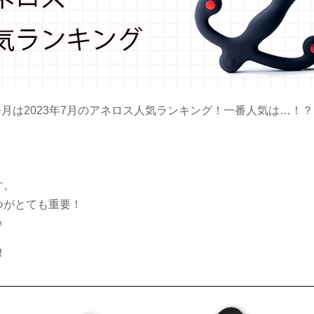
今月は2023年7月のアネロス人気ランキング！一番人気は…！？
す。
つがとても重要！
♪
！