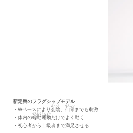
新定番のフラグシップモデル
えいん
せんこつ
・Wベースにより
会陰
、
仙骨
までも刺激
ぜんどううんどう
・体内の
蠕動運動
だけでよく動く
・初心者から上級者まで満足させる