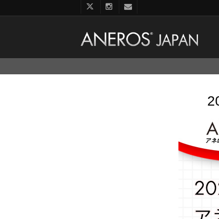
コ
ン
テ
ン
ツ
へ
ス
キ
ッ
プ