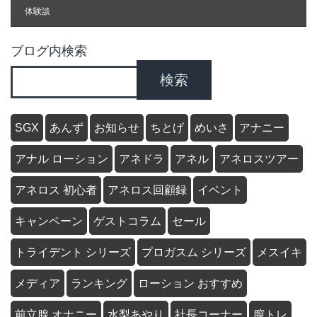
体験談
ブログ内検索
検索
SGX
あんず
お知らせ
ちとげ
めいさ
アナニー
アナル ローション
アネドラ
アネル
アネロスツアー
アネロス 初心者
アネロス回顧録
イベント
キャンペーン
ゲストコラム
セール
トライデント シリーズ
プロガスム シリーズ
メスイキ
メディア
ランキング
ローション おすすめ
前立腺 オナニー
水梨あやり
社長コーナー
膣トレ