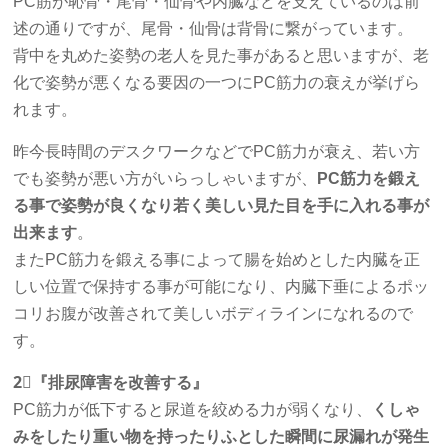
PC筋が恥骨・尾骨・仙骨や内臓などを支えているのは前
述の通りですが、尾骨・仙骨は背骨に繋がっています。
背中を丸めた姿勢の老人を見た事があると思いますが、老
化で姿勢が悪くなる要因の一つにPC筋力の衰えが挙げら
れます。
昨今長時間のデスクワークなどでPC筋力が衰え、若い方
でも姿勢が悪い方がいらっしゃいますが、
PC筋力を鍛え
る事で姿勢が良くなり若く美しい見た目を手に入れる事が
出来ます
。
またPC筋力を鍛える事によって腸を始めとした内臓を正
しい位置で保持する事が可能になり、内臓下垂によるポッ
コリお腹が改善されて美しいボディラインになれるので
す。
2⃣『排尿障害を改善する』
PC筋力が低下すると尿道を絞める力が弱くなり、
くしゃ
みをしたり重い物を持ったりふとした瞬間に尿漏れが発生