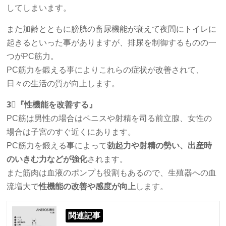
してしまいます。
また加齢とともに膀胱の畜尿機能が衰えて夜間にトイレに
起きるといった事がありますが、排尿を制御するものの一
つがPC筋力。
PC筋力を鍛える事によりこれらの症状が改善されて、
日々の生活の質が向上します。
3⃣『性機能を改善する』
PC筋は男性の場合はペニスや射精を司る前立腺、女性の
場合は子宮のすぐ近くにあります。
PC筋力を鍛える事によって
勃起力や射精の勢い、出産時
のいきむ力などが強化
されます。
また筋肉は血液のポンプも役割もあるので、生殖器への血
流増大で
性機能の改善や感度が向上
します。
関連記事