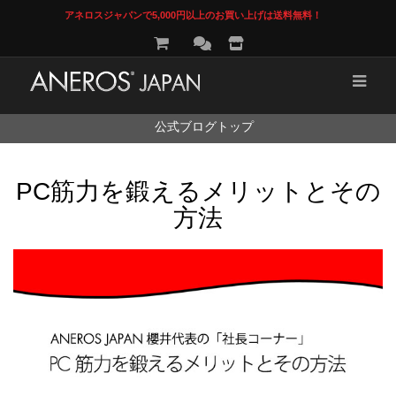
アネロスジャパンで5,000円以上のお買い上げは送料無料！
コ
公式ブログトップ
ン
テ
ン
PC筋力を鍛えるメリットとその
ツ
へ
方法
ス
キ
ッ
プ