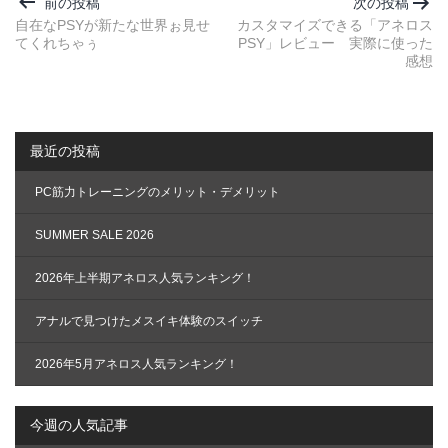
稿
前の投稿
次の投稿
ナ
自在なPSYが新たな世界ぉ見せ
カスタマイズできる「アネロス
てくれちゃぅ
PSY」レビュー 実際に使った
ビ
感想
ゲ
ー
シ
最近の投稿
ョ
ン
PC筋力トレーニングのメリット・デメリット
SUMMER SALE 2026
2026年上半期アネロス人気ランキング！
アナルで見つけたメスイキ体験のスイッチ
2026年5月アネロス人気ランキング！
今週の人気記事