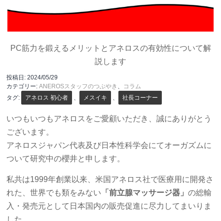
PC筋力を鍛えるメリットとアネロスの有効性について解
説します
投稿日:
2024/05/29
カテゴリー:
ANEROSスタッフのつぶやき
、
コラム
タグ:
アネロス 初心者
、
メスイキ
、
社長コーナー
いつもいつもアネロスをご愛顧いただき、誠にありがとう
ございます。
アネロスジャパン代表及び日本性科学会にてオーガズムに
ついて研究中の櫻井と申します。
私共は1999年創業以来、米国アネロス社で医療用に開発さ
れた、世界でも類をみない
「前立腺マッサージ器」
の総輸
入・発売元として日本国内の販売促進に尽力してまいりま
した。