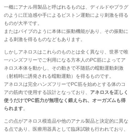
一概にアナル用製品と呼ばれるものは、ディルドやプラグ
のように圧迫感や手によるピストン運動により刺激を得る
ものが大半です。
またはバイブのように本体に振動機能があり、その振動に
よる刺激を得るものなどもあります。
しかしアネロスはこれらのものとは全く異なり、世界で唯
一ハンズフリーでご利用になる方本人のPC筋によってア
ネロス本体を動かし、その動きで不随筋の蠕動運動刺激
（射精時に誘発される蠕動運動）を得るものです。
アネロスは完全ハンズフリーでPC筋を始めとする体のコ
アの筋肉で使用する設計となっており、
アネロスを正しく
使うだけでPC筋力が無理なく鍛えられ、オーガズムも得
られます
。
この点がアネロス模造品や他のアナル製品と決定的に異な
る点であり、医療用器具として臨床試験も行われており、