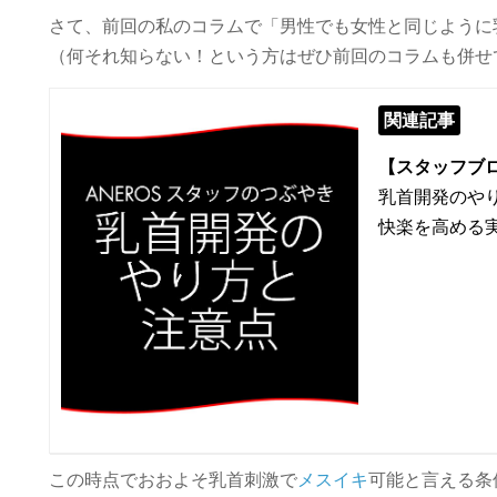
さて、前回の私のコラムで「男性でも女性と同じように
（何それ知らない！という方はぜひ前回のコラムも併せ
関連記事
【スタッフブ
乳首開発のや
快楽を高める
この時点でおおよそ乳首刺激で
メスイキ
可能と言える条