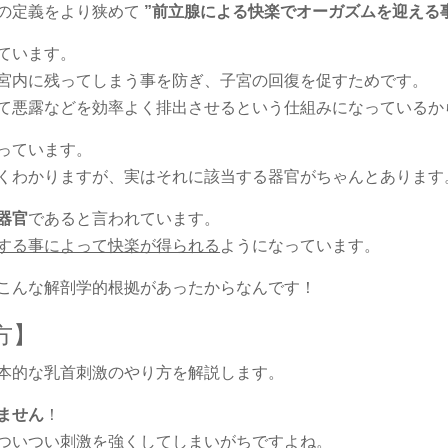
の定義をより狭めて
”前立腺による快楽でオーガズムを迎える
ています。
宮内に残ってしまう事を防ぎ、子宮の回復を促すためです。
て悪露などを効率よく排出させるという仕組みになっているか
っています。
くわかりますが、実はそれに該当する器官がちゃんとあります
器官
であると言われています。
する事によって快楽が得られる
ようになっています。
こんな解剖学的根拠があったからなんです！
方】
本的な乳首刺激のやり方を解説します。
ません
！
ついつい刺激を強くしてしまいがちですよね。