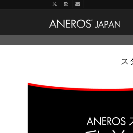
コ
ン
テ
ン
ス
ツ
へ
ス
キ
ッ
プ