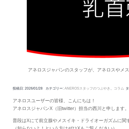
アネロスジャパンのスタッフが、アネロスやメ
投稿日:
2026/01/28
カテゴリー:
ANEROSスタッフのつぶやき
、
コラム
タ
アネロスユーザーの皆様、こんにちは！
アネロスジャパンX（旧twitter）担当の西川と申します
普段はXにて前立腺やメスイキ・ドライオーガズムに関
（知らないよ！という方はぜひXもご覧ください）