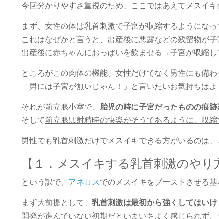
今回分かりやすさ重視のため、ここではあえてメスイキ
まず、女性の体は乳首刺激で子宮が収縮するようになっ
これはなぜかと言うと、出産後に悪露などの残留物が子
出産後に赤ちゃんにおっぱいを飲ませる→子宮が収縮し
ところがこの肉体の機能、女性だけでなく男性にも備わ
「男には子宮が無いじゃん！」と言いたいお気持ちはよ
それが前立腺小室で、
胎児の時に子宮だったものの痕跡
そして
前立腺は射精時の快楽がそうであるように、収縮
男性でも乳首刺激だけでメスイキできる方がいるのは、
【１．メスイキする乳首刺激のやり
という訳で、
アネロス
でのメスイキをブーストさせる基
まず大前提として、
乳首刺激は最初から強くしてはいけ
開発が進んでいない初期だといまいちよく感じられず、