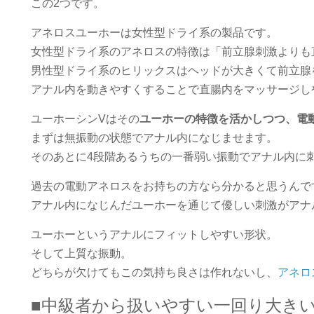
この2つです。
アネロスユーホーは女性型ドライ系の製品です。
女性型ドライ系のアネロスの特徴は「前立腺刺激よりも
男性型ドライ系のヒリックスはヘッドが大きくて前立腺
アナル内を動きやすくすることで直腸内をマッサージし
ユーホーシンVはその
ユーホーの特徴を活かしつつ、電
まずは無振動の状態でアナル内になじませます。
そのあとに4段階あるうちの一番弱い振動でアナル内に
過去の電動アネロスをお持ちの方なら分かると思うんで
アナル内になじんだユーホーを通じて優しい刺激がアナ
ユーホーというアナルにフィットしやすい形状。
そして上質な振動。
どちらが欠けてもこの気持ち良さは作れないし、
アネロ
■中級者から扱いやすい一回り大き