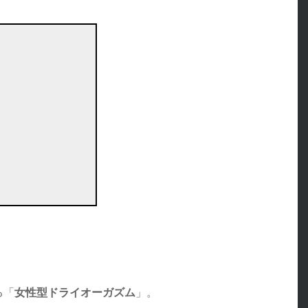
る「
女性型ドライオーガズム
」。