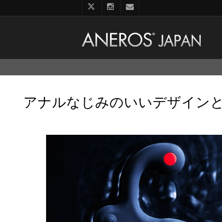
コ
ン
テ
ン
アナルなじみのいいデザイン
ツ
へ
ス
キ
ッ
プ