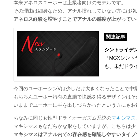
本来アネロスユーホーは上級者向けのモデルです。
その理由は細身なため、アナル慣れしていない方には物
アネロス経験を増やすことでアナルの感度が上がってい
関連記事
シントライデン
『MGXシン
も、未だドラ
今回のユーホーシンVは少しだけ大きくなったことで中
もちろんユーホー特有の直腸で快感を得るデザインはそ
いままでユーホーに手を出しづらかったという方にもお
ちなみに同じ女性型ドライオーガズム系統の
マキシマス
マキシマスもなだらかな形をしていますが、こちらは少
マキシマスはアナル内での存在感を確認しやすいタイプ