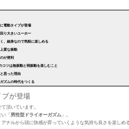
いに電動タイプが登場
一回り大きいユーホー
しく、細身なので気軽に楽しめる
の上質な振動
るのが便利
方のコツは無振動と弱振動を楽しむこと
ると思った理由
ーガズムの時代をつくる
イプが登場
せて頂いています。
ない「
男性型ドライオーガズム
」。
、アナルから頭に快感が昇っていくような気持ち良さを楽しめ