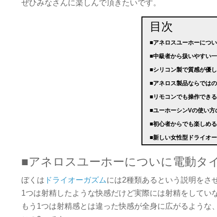
ぜひみなさんに楽しんで頂きたいです。
目次
■アネロスユーホーにつ
■中級者から扱いやすい
■シリコン製で質感が優
■アネロス製品ならでは
■リモコンでも操作でき
■ユーホーシンVの使い
■初心者からでも楽しめ
■新しい女性型ドライオ
■アネロスユーホーについに電動タ
ぼくは
ドライオーガズム
には2種類あるという説明をさ
1つは射精したような快感だけど実際には射精をしてい
もう1つは射精感とは違った快感が全身に広がるような