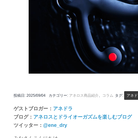
投稿日:
2025/09/04
カテゴリー:
アネロス商品紹介
、
コラム
タグ:
アネド
ゲストブロガー：
アネドラ
ブログ：
アネロスとドライオーガズムを楽しむブログ
ツイッター：
@ene_dry