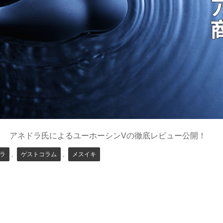
アネドラ氏によるユーホーシンVの徹底レビュー公開！
ラ
、
ゲストコラム
、
メスイキ