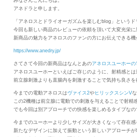
みなさんこんにちは。
アネドラと申します。
「アネロスとドライオーガズムを楽しむblog」という
今回も新しい商品のレビューの依頼を頂いて大変光栄に
新商品の魅力をアネロスのファンの方にお伝えできる機
https://www.anedry.jp/
さてさて今回の新商品はなんとあの
アネロスユーホーの
アネロスユーホーといえばご存じのように、射精感とは
前立腺刺激よりも直腸内を刺激することで気持ち良さを
今までの電動アネロスは
ヴァイス2
や
ヒリックスシンV
この2機種は前立腺に電動での刺激を与えることで射精
でも今回は別アプローチでの快感を楽しめるタイプなの
今までのユーホーより少しサイズが大きくなって存在感
新たなデザインに加えて振動という新しいアプローチが