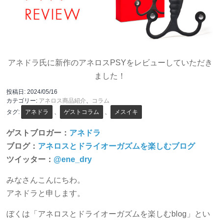
アネドラ氏に新作のアネロスPSYをレビューしていただき
ました！
投稿日:
2024/05/16
カテゴリー:
アネロス商品紹介
、
コラム
タグ:
アネドラ
、
ゲストコラム
、
メスイキ
ゲストブロガー：
アネドラ
ブログ：
アネロスとドライオーガズムを楽しむブログ
ツイッター：
@ene_dry
みなさんこんにちわ。
アネドラと申します。
ぼくは「アネロスとドライオーガズムを楽しむblog」とい