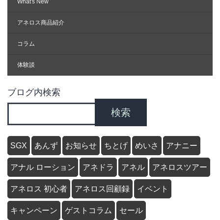
What's New
アネロス商品紹介
コラム
体験談
ブログ内検索
検索
SGX
あんず
お知らせ
ちとげ
めいさ
アナニー
アナル ローション
アネドラ
アネル
アネロスツアー
アネロス 初心者
アネロス回顧録
イベント
キャンペーン
ゲストコラム
セール