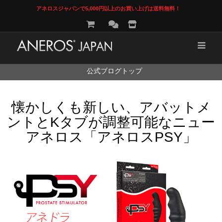
アネロスジャパンで5,000円以上のお買い上げは送料無料！
コ
公式ブログトップ
ン
テ
ン
懐かしくも新しい、アバットメ
ツ
へ
ントとKタブが調整可能なニュー
ス
キ
アネロス「アネロスPSY」
ッ
プ