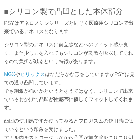
■シリコン製で凸凹とした本体部分
PSYはアネロスシンシリーズと同じく
医療用シリコンで出
来ている
アネロスとなります。
シリコン型のアネロスは前立腺などへのフィット感が良
く、また少し力を入れてもシリコンが刺激を吸収してくれ
るので負担が減るという特徴があります。
MGX
や
ヒリックス
はなだらかな形をしていますがPSYは見
ての通り凸凹しています。
でも刺激が強いかというとそうではなく、シリコンで出来
ているおかげで
凸凹が性感帯に優しくフィットしてくれま
す
。
凸凹の使用感ですが使ってみるとプロガスムの使用感に似
ているという印象を受けました。
アナル内をストロークしながら凸凹が前立腺をごりごり刺