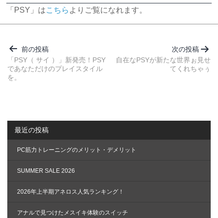
「PSY」は
こちら
よりご覧になれます。
投
稿
前の投稿
次の投稿
ナ
「PSY（ サイ ）」新発売！PSY
自在なPSYが新たな世界ぉ見せ
であなただけのプレイスタイル
てくれちゃぅ
ビ
を。
ゲ
ー
シ
ョ
最近の投稿
ン
PC筋力トレーニングのメリット・デメリット
SUMMER SALE 2026
2026年上半期アネロス人気ランキング！
アナルで見つけたメスイキ体験のスイッチ