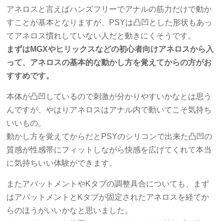
アネロスと言えばハンズフリーでアナルの筋力だけで動か
すことが基本となりますが、PSYは凸凹とした形状もあっ
てアネロス慣れしていない人だと動きにくそうです。
まずはMGXやヒリックスなどの初心者向けアネロスから入
って、アネロスの基本的な動かし方を覚えてからの方がお
すすめです。
本体が凸凹しているので刺激が分かりやすいかなとは思う
んですが、やはりアネロスはアナル内で動いてこそ気持ち
いいもの。
動かし方を覚えてからだとPSYのシリコンで出来た凸凹の
質感が性感帯にフィットしながら快感を広げてくれて本当
に気持ちいい体験ができます。
またアバットメントやKタブの調整具合についても、まず
はアバットメントとKタブが固定されたアネロスを経てか
らのほうがいいかなと思いました。