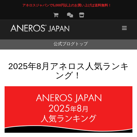
アネロスジャパンで5,000円以上のお買い上げは送料無料！
コ
公式ブログトップ
ン
テ
ン
2025年8月アネロス人気ランキ
ツ
へ
ング！
ス
キ
ッ
プ