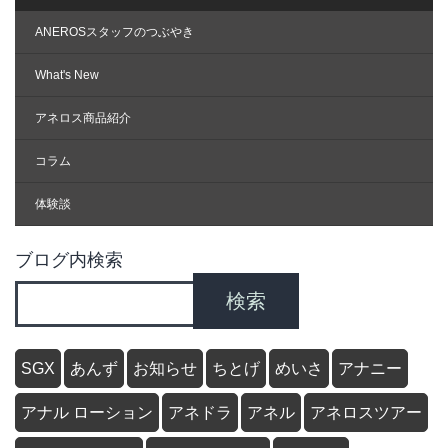
ANEROSスタッフのつぶやき
What's New
アネロス商品紹介
コラム
体験談
ブログ内検索
検索
SGX
あんず
お知らせ
ちとげ
めいさ
アナニー
アナル ローション
アネドラ
アネル
アネロスツアー