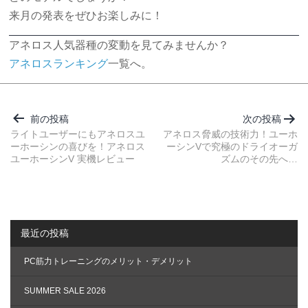
来月の発表をぜひお楽しみに！
アネロス人気器種の変動を見てみませんか？
アネロスランキング
一覧へ。
投
稿
前の投稿
次の投稿
ナ
ライトユーザーにもアネロスユ
アネロス脅威の技術力！ユーホ
ーホーシンの喜びを！アネロス
ーシンVで究極のドライオーガ
ビ
ユーホーシンV 実機レビュー
ズムのその先へ…
ゲ
ー
シ
ョ
最近の投稿
ン
PC筋力トレーニングのメリット・デメリット
SUMMER SALE 2026