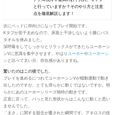
と行っていますか？そのやり方と注意
点を徹底解説します！
次にベッドに仰向けになってプレイ開始です。
Kタブが若干太めなので、床面と干渉しないよう腰にバス
タオルを挟みました。
深呼吸をしてしっかりとリラックスができたらユーホーシ
ンVに意識を集中させます。やはり
ユーホー
や
ユーホーシ
ン
と比べて太い分、存在感がありますね。
驚いたのはこの後でした
。
プレイを進めるにつれてユーホーシンVが蠕動運動で動き
出したのですが、とても滑らかに動くではないですか。明
らかにあのユーホーシリーズ独特の動きです。
正直に言って、パっと見た形状からはこんなに動くと思い
ませんでした。
「太さ」に関する疑念が覆された瞬間です。アネロスの技