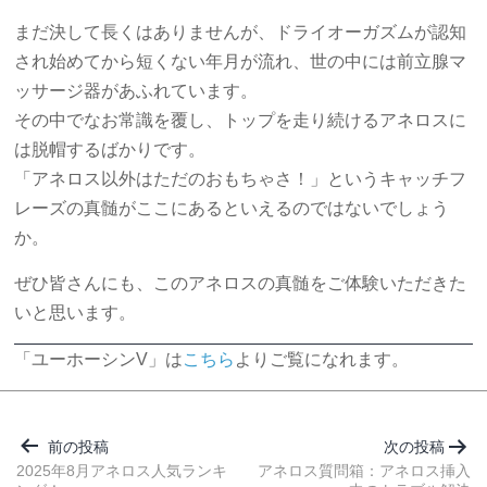
まだ決して長くはありませんが、ドライオーガズムが認知
され始めてから短くない年月が流れ、世の中には前立腺マ
ッサージ器があふれています。
その中でなお常識を覆し、トップを走り続けるアネロスに
は脱帽するばかりです。
「アネロス以外はただのおもちゃさ！」というキャッチフ
レーズの真髄がここにあるといえるのではないでしょう
か。
ぜひ皆さんにも、このアネロスの真髄をご体験いただきた
いと思います。
「ユーホーシンV」は
こちら
よりご覧になれます。
投
稿
前の投稿
次の投稿
ナ
2025年8月アネロス人気ランキ
アネロス質問箱：アネロス挿入