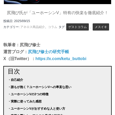
尻飛び氏が「ユーホーシンV」特有の快楽を徹底紹介！
投稿日:
2025/09/15
カテゴリー:
アネロス商品紹介
、
コラム
タグ:
ゲストコラム
、
メスイキ
執筆者：尻飛び修士
運営ブログ：
尻飛び修士の研究手帳
X（旧Twitter）：
https://x.com/ketu_buttobi
目次
・自己紹介
・誰もが抱く？ユーホーシンVへの率直な思い
・ユーホーシンVの3つの特徴
・実際に使ってみた感想
・ユーホーシンVがおすすめな人と使い方