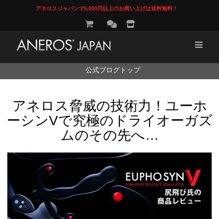
アネロスジャパンで5,000円以上のお買い上げは送料無料！
コ
公式ブログトップ
ン
テ
ン
アネロス脅威の技術力！ユーホ
ツ
へ
ーシンVで究極のドライオーガズ
ス
キ
ムのその先へ…
ッ
プ