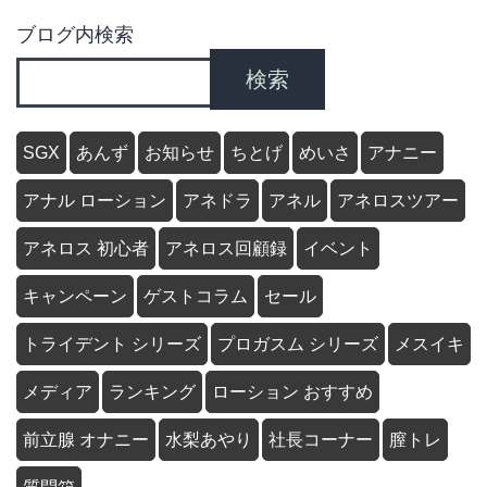
ブログ内検索
検索
SGX
あんず
お知らせ
ちとげ
めいさ
アナニー
アナル ローション
アネドラ
アネル
アネロスツアー
アネロス 初心者
アネロス回顧録
イベント
キャンペーン
ゲストコラム
セール
トライデント シリーズ
プロガスム シリーズ
メスイキ
メディア
ランキング
ローション おすすめ
前立腺 オナニー
水梨あやり
社長コーナー
膣トレ