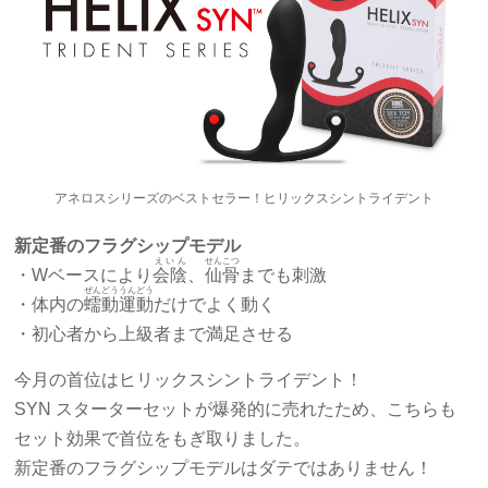
アネロスシリーズのベストセラー！ヒリックスシントライデント
新定番のフラグシップモデル
えいん
せんこつ
・Wベースにより
会陰
、
仙骨
までも刺激
ぜんどううんどう
・体内の
蠕動運動
だけでよく動く
・初心者から上級者まで満足させる
今月の首位はヒリックスシントライデント！
SYN スターターセットが爆発的に売れたため、こちらも
セット効果で首位をもぎ取りました。
新定番のフラグシップモデルはダテではありません！