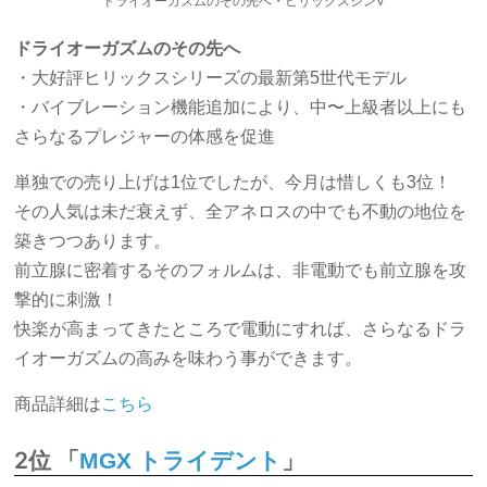
ドライオーガズムのその先へ・ヒリックスシンV
ドライオーガズムのその先へ
・大好評ヒリックスシリーズの最新第5世代モデル
・バイブレーション機能追加により、中〜上級者以上にも
さらなるプレジャーの体感を促進
単独での売り上げは1位でしたが、今月は惜しくも3位！
その人気は未だ衰えず、全アネロスの中でも不動の地位を
築きつつあります。
前立腺に密着するそのフォルムは、非電動でも前立腺を攻
撃的に刺激！
快楽が高まってきたところで電動にすれば、さらなるドラ
イオーガズムの高みを味わう事ができます。
商品詳細は
こちら
2位 「
」
MGX トライデント