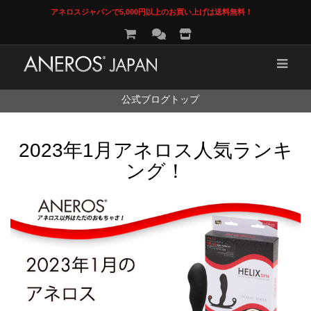
アネロスジャパンで5,000円以上のお買い上げは送料無料！
コ
公式ブログトップ
ン
テ
ン
2023年1月アネロス人気ランキ
ツ
へ
ング！
ス
キ
ッ
プ