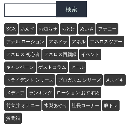
検索
SGX
あんず
お知らせ
ちとげ
めいさ
アナニー
アナル ローション
アネドラ
アネル
アネロスツアー
アネロス 初心者
アネロス回顧録
イベント
キャンペーン
ゲストコラム
セール
トライデント シリーズ
プロガスム シリーズ
メスイキ
メディア
ランキング
ローション おすすめ
前立腺 オナニー
水梨あやり
社長コーナー
膣トレ
質問箱