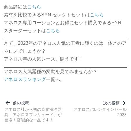
商品詳細は
こちら
素材を比較できるSYN セレクトセットは
こちら
アネロス専用ローションとお得にセット購入できるSYN
スターターセットは
こちら
さて、2023年のアネロス人気の王者に輝くのは一体どのア
ネロスでしょうか？
アネロス年の人気レース、開幕です！
アネロス人気器種の変動を見てみませんか？
アネロスランキング
一覧へ。
投
稿
前の投稿
次の投稿
ナ
アネロス社から初の直腸洗浄器
アネロスバレンタインセール
具「アネロスプレリュード」が
2023
ビ
登場！官能的な一品です！
ゲ