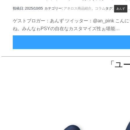
投稿日:
2025/10/05
カテゴリー:
アネロス商品紹介
、
コラム
タグ:
あんず
ゲストブロガー：あんず ツイッター：@an_pink こ
ね。みんなゎPSYの自在なカスタマイズ性ぉ堪能…
「ユー