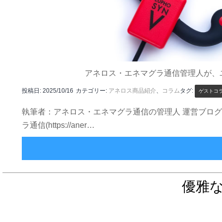
アネロス・エネマグラ通信管理人が、
投稿日:
2025/10/16
カテゴリー:
アネロス商品紹介
、
コラム
タグ:
ゲストコ
執筆者：アネロス・エネマグラ通信の管理人 運営ブログ：htt
ラ通信(https://aner…
優雅