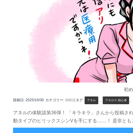
初
投稿日:
2025/10/30
カテゴリー:
体験談
タグ:
、
アネル
アネロス 初心者
アネルの体験談第36弾！ 「キラキラ」さんから投稿さ
動タイプのヒリックスシンVを手にする……！ 是非とも