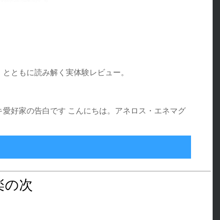
」とともに読み解く実体験レビュー。
のメスイキ愛好家の告白です こんにちは。アネロス・エネマグ
 レビュー：振動が誘う女性的エクスタシーの深淵へ
楽の次