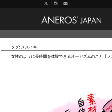
コ
ン
テ
ン
タグ:
メスイキ
ツ
へ
女性のように長時間を体験できるオーガズムのこと【メ
ス
キ
ッ
プ