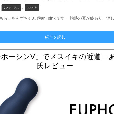
、
、
ゲストコラム
メスイキ
んにちゎ、あんずちゃん @an_pink です。 灼熱の夏が終ゎ
優雅なユーホーが振動で覚
続きを読む
ホーシンV」でメスイキの近道 – 
氏レビュー