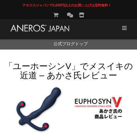
アネロスジャパンで5,000円以上のお買い上げは送料無料！
コ
公式ブログトップ
ン
テ
ン
「ユーホーシンV」でメスイキの
ツ
へ
近道 – あかさ氏レビュー
ス
キ
ッ
プ