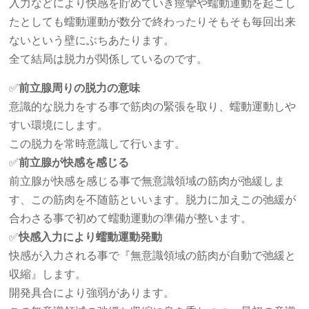
入力などにより快感を貯めていき痙攣や蠕動運動を起こし
たとしても蠕動運動が数分で終わったりそもそも毎回出来
ないという壁にぶちあたります。
全て結局は脱力が関係しているのです。
✅
前立腺周りの脱力の意味
意識的な脱力をする事で筋肉の緊張を取り、蠕動運動しや
すい環境にします。
この脱力を常時意識して行います。
✅
前立腺が快感を感じる
前立腺が快感を感じる事で無意識領域の筋肉が弛緩しま
す、この筋肉を不随筋といいます。脱力に加えこの弛緩が
合わさる事で初めて蠕動運動の準備が整います。
✅
快感入力により蠕動運動発動
快感が入力される事で『無意識領域の筋肉が自動で弛緩と
収縮』します。
開発具合により強弱があります。