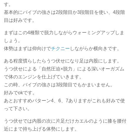
す。
基本的にバイブの強さは2段階目か3段階目を使い、4段階
目は好みです。
まずはこの4種類で脱力しながらウォーミングアップしま
しょう。
体勢はまずは仰向けで
チクニー
しながらか横向きです。
ある程度慣らしたらうつ伏せになり足は内股にします。
うつ伏せによる「自然圧迫×脱力」による深いオーガズム
で体のエンジンを仕上げていきます。
この時、バイブの強さは3段階目でもかまいません。
好みでokです。
あとおすすめパターン4、6、7ありますがこれも好みで使
って下さい。
うつ伏せでは内股の次に片足だけカエルのように膝を腰付
近にまで持ち上げる体勢にします。