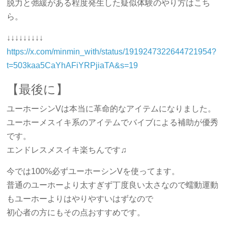
脱力と弛緩がある程度発生した疑似体験のやり方はこち
ら。
↓↓↓↓↓↓↓↓↓
https://x.com/minmin_with/status/1919247322644721954?
t=503kaa5CaYhAFiYRPjiaTA&s=19
【最後に】
ユーホーシンVは本当に革命的なアイテムになりました。
ユーホーメスイキ系のアイテムでバイブによる補助が優秀
です。
エンドレスメスイキ楽ちんです♫
今では100%必ずユーホーシンVを使ってます。
普通のユーホーより太すぎず丁度良い太さなので蠕動運動
もユーホーよりはやりやすいはずなので
初心者の方にもその点おすすめです。