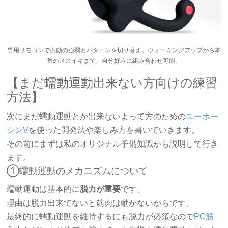
専用リモコンで振動の強弱とパターンを切り替え。ウォーミングアップから本
番のメスイキまで、自分好みに組み合わせ可能。
【まだ蠕動運動出来ない方向けの練習
方法】
次にまだ蠕動運動とか出来ないよって方のための
ユーホー
シンV
を使った開発法や楽しみ方を書いていきます。
その前にまずは私のオリジナル予備知識から説明して行き
ます。
①蠕動運動のメカニズムについて
蠕動運動は基本的に
脱力が重要
です。
理由は脱力出来てないと筋肉は動かないからです。
最終的に蠕動運動を維持するにも脱力が必須なので
PC筋