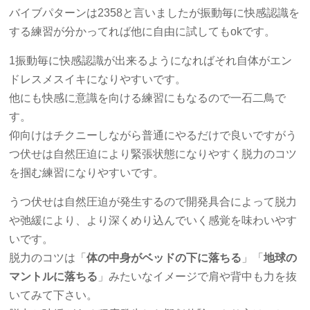
バイブパターンは2358と言いましたが振動毎に快感認識を
する練習が分かってれば他に自由に試してもokです。
1振動毎に快感認識が出来るようになればそれ自体がエン
ドレスメスイキになりやすいです。
他にも快感に意識を向ける練習にもなるので一石二鳥で
す。
仰向けはチクニーしながら普通にやるだけで良いですがう
つ伏せは自然圧迫により緊張状態になりやすく脱力のコツ
を掴む練習になりやすいです。
うつ伏せは自然圧迫が発生するので開発具合によって脱力
や弛緩により、より深くめり込んでいく感覚を味わいやす
いです。
脱力のコツは「
体の中身がベッドの下に落ちる
」「
地球の
マントルに落ちる
」みたいなイメージで肩や背中も力を抜
いてみて下さい。