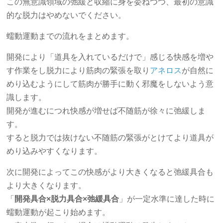
この無意識領域の弛緩と収縮に身を委ねつつ、最初の意識
的な脱力はやめないでください。
蠕動運動までの流れをまとめます。
開発により「道具を入れているだけで」感じる快感を増や
す作業をし脱力により筋肉の緊張を取り
アネロス
が自然に
めり込むようにして筋肉が勝手に動く邪魔をしないよう意
識します。
開発が進むにつれ快感が増せば不随筋が徐々に弛緩しま
す。
すると脱力では抜けない不随筋の緊張がとけてより道具が
めり込みやすくなります。
次に開発によってこの快感がより大きくなると弛緩具合も
より大きくなります。
「
開発具合×脱力具合×弛緩具合
」が一定水準に達した時に
蠕動運動が起こり始めます。