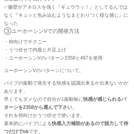
✅腸壁がアネロスを強く『ギュウウッ！』としてるんでは
なく『キュッと包み込むようなまとわりつく様な感じ』に
なった
③ユーホーシンVでの開発方法
・仰向けでチクニー
・うつ伏せで内股と片足上げ
・ユーホーシンVのパターン2358と467を使用
ユーホーシンVのパターンについて。
バイブの振動で発生する快感を認識出来るか出来ないかが
あります。
早くてもダメなので自分が1振動毎に
快感が感じられるパ
ターンを2358から選んで下さい
。
それを仰向けかうつ伏せで使います。
基本的にバイブによる
快感入力補助があるので脱力して待
つだけでok
です。