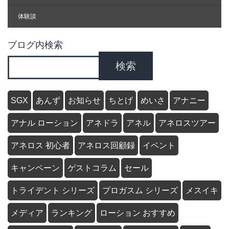
体験談
ブログ内検索
検索
SGX
あんず
お知らせ
ちとげ
めいさ
アナニー
アナル ローション
アネドラ
アネル
アネロスツアー
アネロス 初心者
アネロス回顧録
イベント
キャンペーン
ゲストコラム
セール
トライデント シリーズ
プロガスム シリーズ
メスイキ
メディア
ランキング
ローション おすすめ