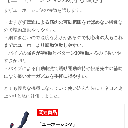
まずユーホーシンVの特徴を話します。
・太すぎず
圧迫による筋肉の可動範囲をせばめない
機種な
ので蠕動運動やりやすい。
・細すぎないので適度な太さがあるので
初心者の人もこれ
までのユーホーより蠕動運動しやすい
。
・バイブの
強さが4種類とパターン10種類
あるので扱いや
すさがUP。
・バイブによる自動刺激で蠕動運動維持や快感発生の補助
になり
長いオーガズムを手軽に得やすい
。
とても優秀な機種になっていて使い込んだ先にアネロス史
上No1と私は評価しました。
関連商品
「ユーホーシンV」