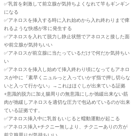
✅乳首を刺激して前立腺が気持ちよくなれて竿もギンギン
になる
✅アネロスを挿入する時に入れ始めから入れ終わりまで痺
れるような快感が常に発生する
✅アネロスを入れて脱力し静止状態でアネロスと接した面
や前立腺が気持ちいい
✅アネロスが前立腺に当たっているだけで何だか気持ちい
い
✅アネロスを挿入し始めて挿入終わり頃になってもアネロ
スが中に『素早くニュルっと入っていかず指で押し切らな
いと入って行かない』→これはほぐしが出来ている証拠
+意識的脱力に加え腸周りの無意識にしか弛緩出来ない筋
肉が弛緩しアネロスを適切な圧力で包込めているのが出来
ている証拠です。
✅アネロス挿入中に乳首もいじると蠕動運動が起こる
✅アネロス挿入+チクニー無しより、チクニーありの方が
前立腺周りが気持ちいい