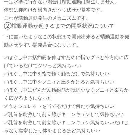
一定水準に行かない場合は蠕動運動は発生しません。
体勢は仰向けか横向きかうつ伏せが基本です。
これが蠕動運動発生のメカニズムです。
②蠕動運動が起きるまでの開発状況について
下に書いたようなこの状態まで開発出来ると蠕動運動を発
動させやすい開発具合になります。
✅ほぐし中に括約筋を伸ばすために指でグッと外方向に広
げているだけでジワっと気持ちいい
✅ほぐし中に中を指で軽く触るだけで気持ちいい
✅ほぐし中に中をグニィと圧をかけると気持ちいい
✅ほぐし中にだんだん括約筋が抵抗少なくグニィと柔らか
く広がるようになった
✅ウォシュレットを当てるだけで何だか気持ちいい
✅乳首を刺激して前立腺がキュンキュンして気持ちいい
✅乳首を刺激して前立腺がキュンキュン気持ちいいだけじ
ゃなく痙攣したり体をよじるほど気持ちいい