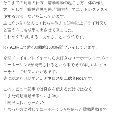
そこまでの到達の仕方、蠕動運動の起こし方、体の作り
方、そして「蠕動運動を長時間維持してエンドレスメスイ
キする方法」などを知っています。
主にXで様々な人にそれらを教えて10年以上ドライ難民だ
と言う方にも成果を出させて来ました。
これがXで活動する「あかさ」という私です。
R7.9.1時点で約480回約1500時間プレイしています。
今回メスイキプレイヤーなら大好きなユーホーシリーズの
ユーホーシンVが発売されるという事でその詳しいレビュ
ーを今回させていただきます。
先に結論だけ話すと…
アネロス史上総合No1
です。
このレビュー記事では良さを伝えるだけではなく
「まだ蠕動運動出来ないよ🥺」
「開発…ね。うーん🥺」
と言った方に対してユーホーシンVを使った蠕動運動まで