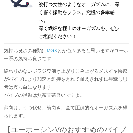
波打つ女性のようなオーガズムに、深
く響く振動をプラス。究極の多幸感
へ。
深く繊細な極上のオーガズムを、ぜひ
ご堪能ください！
気持ち良さの種類は
MGX
とか色々あると思いますがユーホ
ー系の気持ち良さです。
終わりのないジワジワ沸き上がりこみ上がるメスイキ快感
がバイブにより加速と維持をされて耐えきれずに痙攣し思
考は真っ白になります。
バイブの補助は無茶苦茶良いですよ。
仰向け、うつ伏せ、横向き、全て圧倒的なオーガズムを得
られます。
【ユーホーシンVのおすすめのバイブ