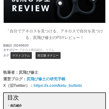
「自分でアネロスを見つける、アネロスで自分を見つけ
る」尻飛び修士のPSYレビュー！
投稿日:
2024/06/20
カテゴリー:
アネロス商品紹介
、
コラム
タグ:
ゲストコラム
、
前立腺 オナニー
執筆者：尻飛び修士
運営ブログ：
尻飛び修士の研究手帳
X（旧Twitter）：
https://x.com/ketu_buttobi
目次
・自己紹介