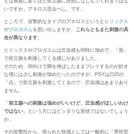
とは裏腹に驚くほど前立腺に自然になじんでくれるではな
いですか。アネロス恐るべし、です。
ところで、攻撃的なタイプのアネロスというと
ヒリックス
や
プロガスム
を思い出しますが、
これらともまた刺激の具
合が異なります
。
ヒリックスやプロガスムは圧迫感も同時に強めで、「面」
で前立腺を刺激してくる感じがありました。
そのため、仰向けで脚を伸ばしたままプレイするのが好き
な僕には少し刺激が強めだったのですが、PSYは凸凹の
「点」で前立腺を刺激してくるので、圧迫感はあまりあり
ません。
「
前立腺への刺激は強めがいいけど、圧迫感がほしいわけ
ではない
」という方にはピッタリな形状ではないでしょう
か。
その攻撃性から、得られた快感としては一般的に「男性型