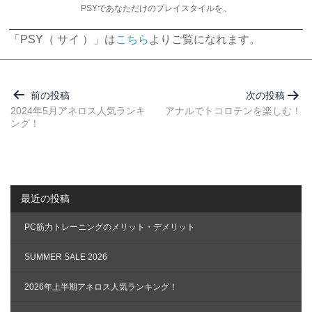
PSYであなただけのプレイスタイルを。
「PSY（ サイ ）」は
こちら
よりご覧になれます。
投
稿
前の投稿
次の投稿
ナ
2024年5月アネロス人気ランキ
アナルでトコロテンを楽しむ！
ング！
ビ
ゲ
ー
シ
最近の投稿
ョ
ン
PC筋力トレーニングのメリット・デメリット
SUMMER SALE 2026
2026年上半期アネロス人気ランキング！