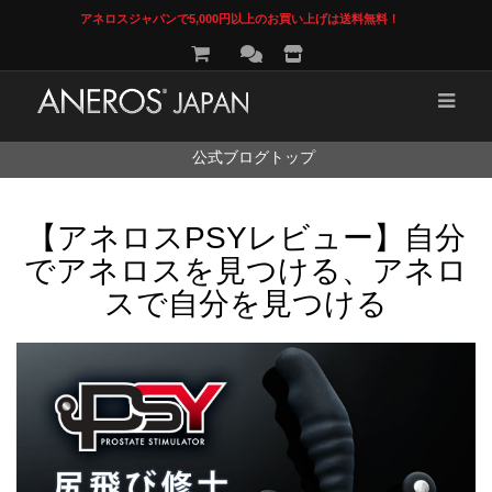
アネロスジャパンで5,000円以上のお買い上げは送料無料！
コ
公式ブログトップ
ン
テ
ン
【アネロスPSYレビュー】自分
ツ
へ
でアネロスを見つける、アネロ
ス
キ
スで自分を見つける
ッ
プ