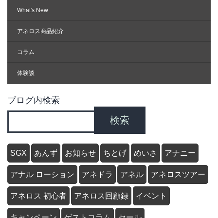
What's New
アネロス商品紹介
コラム
体験談
ブログ内検索
検索
SGX
あんず
お知らせ
ちとげ
めいさ
アナニー
アナル ローション
アネドラ
アネル
アネロスツアー
アネロス 初心者
アネロス回顧録
イベント
キャンペーン
ゲストコラム
セール