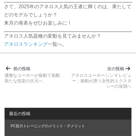
さて、2025年のアネロス人気の王者に輝くのは、果たして
どのモデルでしょうか？
来月の発表をぜひお楽しみに！
アネロス人気器種の変動を見てみませんか？
アネロスランキング
一覧へ。
投
稿
前の投稿
次の投稿
ナ
優雅なユーホーが振動で覚醒、
アネロスユーホーシン V レビュ
新たな悦楽の次元へ
ー：振動が誘う女性的エクスタ
ビ
シーの深淵へ
ゲ
ー
シ
最近の投稿
ョ
ン
PC筋力トレーニングのメリット・デメリット