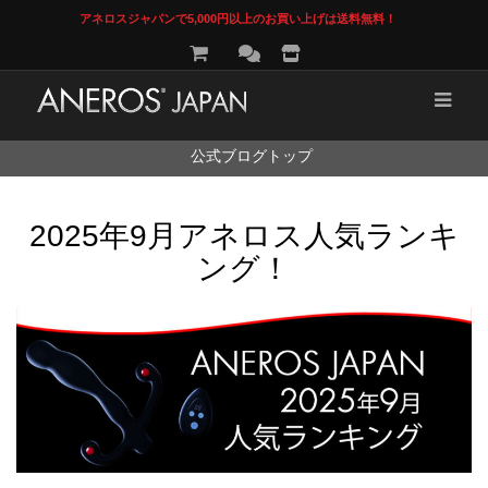
アネロスジャパンで5,000円以上のお買い上げは送料無料！
コ
公式ブログトップ
ン
テ
ン
2025年9月アネロス人気ランキ
ツ
へ
ング！
ス
キ
ッ
プ