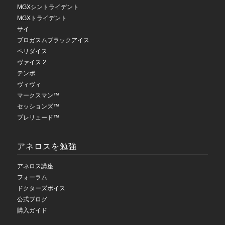
MGXシントライデント
MGXトライデント
サイ
プロガスムブラックアイス
ペリダイス
ヴァイス 2
テンポ
ヴィヴィ
マークスマン™
セッションズ™
プレリュード™
アネロスを勉強
アネロス講座
フォーラム
ドクターズボイス
公式ブログ
購入ガイド