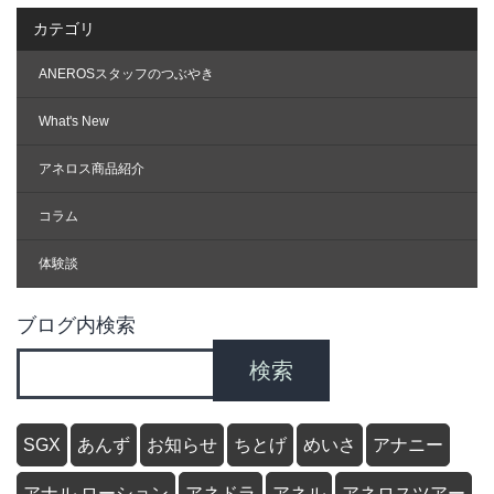
カテゴリ
ANEROSスタッフのつぶやき
What's New
アネロス商品紹介
コラム
体験談
ブログ内検索
検索
SGX
あんず
お知らせ
ちとげ
めいさ
アナニー
アナル ローション
アネドラ
アネル
アネロスツアー