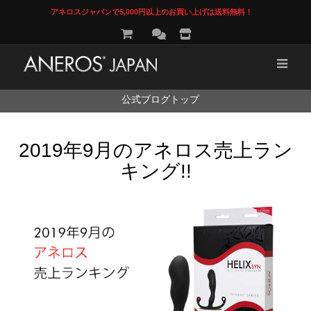
アネロスジャパンで5,000円以上のお買い上げは送料無料！
コ
公式ブログトップ
ン
テ
ン
2019年9月のアネロス売上ラン
ツ
へ
キング!!
ス
キ
ッ
プ