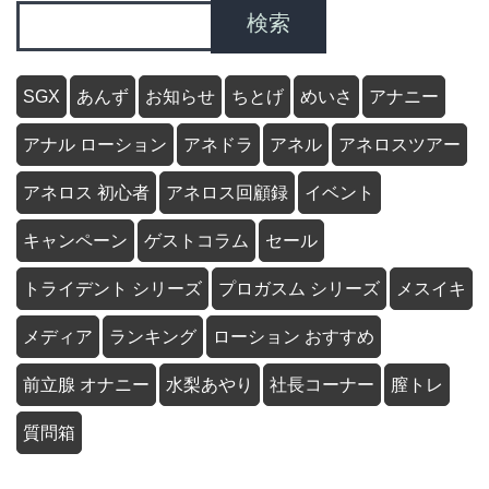
検索
SGX
あんず
お知らせ
ちとげ
めいさ
アナニー
アナル ローション
アネドラ
アネル
アネロスツアー
アネロス 初心者
アネロス回顧録
イベント
キャンペーン
ゲストコラム
セール
トライデント シリーズ
プロガスム シリーズ
メスイキ
メディア
ランキング
ローション おすすめ
前立腺 オナニー
水梨あやり
社長コーナー
膣トレ
質問箱