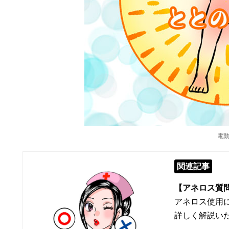
電
関連記事
【アネロス質
アネロス使用
詳しく解説い