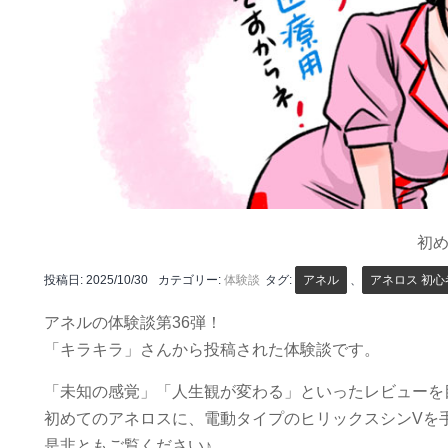
初
投稿日:
2025/10/30
カテゴリー:
体験談
タグ:
アネル
、
アネロス 初心
アネルの体験談第36弾！
「キラキラ」さんから投稿された体験談です。
「未知の感覚」「人生観が変わる」といったレビューを
初めてのアネロスに、電動タイプのヒリックスシンVを
是非ともご覧ください♪