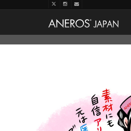
コ
ン
テ
ン
ツ
へ
ス
キ
ッ
プ