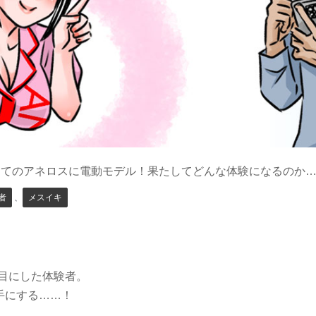
めてのアネロスに電動モデル！果たしてどんな体験になるのか
者
、
メスイキ
目にした体験者。
手にする……！