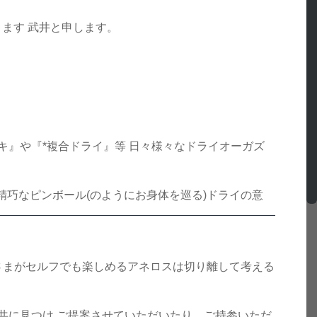
ります 武井と申します。
』や『*複合ドライ』等 日々様々なドライオーガズ
 精巧なピンボール(のようにお身体を巡る)ドライの意
さまがセルフでも楽しめるアネロスは切り離して考える
共に見つけ ご提案させていただいたり、ご持参いただ