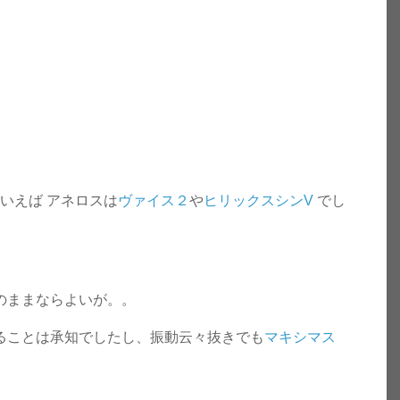
いえば アネロスは
ヴァイス２
や
ヒリックスシンV
でし
のままならよいが。。
くることは承知でしたし、振動云々抜きでも
マキシマス