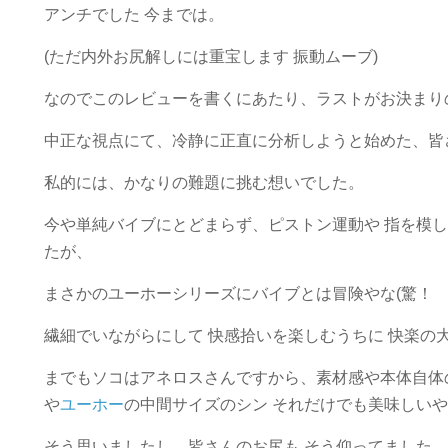
アンチでした 今までは。
(ただ内外お尻解しには重宝します 振動ムーブ)
なのでこのレビューを書くにあたり、ラストがお決まり
中正な視点にて、冷静に正直に分析しようと始めた、皆
私的には、かなりの難題に挑む想いでした。
今や単純バイブにとどまらず、ピストン運動や 指を模
たが、
まさかのユーホーシリーズにバイブとは冒険やな(驚！
繊細でいながらにして 快感拾いを楽しむうちに 快楽の
までもソコはアネロスさんですから、素材感や本体自体の
や
ユーホー
の中間サイズのシン それだけでも美味しいや
そう思いましたし、皆さんのお尻も そう仰ってました