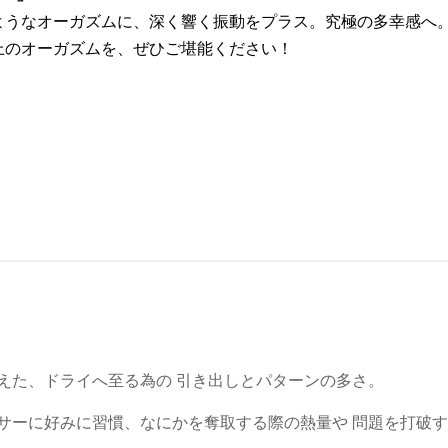
ようなオーガズムに、深く響く振動をプラス。究極の多幸感へ
上のオーガズムを、ぜひご堪能ください！
えた、ドライへ至る為の 引き出しとパターンの多さ。
サーに好みに習慣、なにかを奪取する際の熱量や 問題を打破