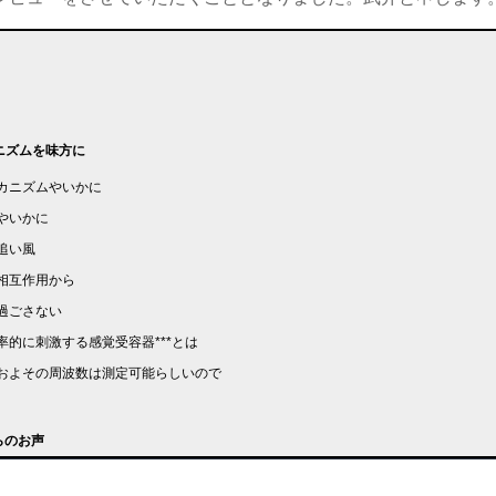
ニズムを味方に
カニズムやいかに
やいかに
追い風
相互作用から
過ごさない
的に刺激する感覚受容器***とは
およその周波数は測定可能らしいので
らのお声