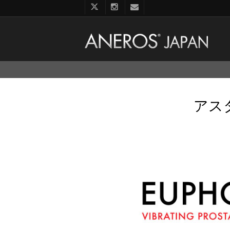
コ
ン
テ
ン
アス
ツ
へ
ス
キ
ッ
プ