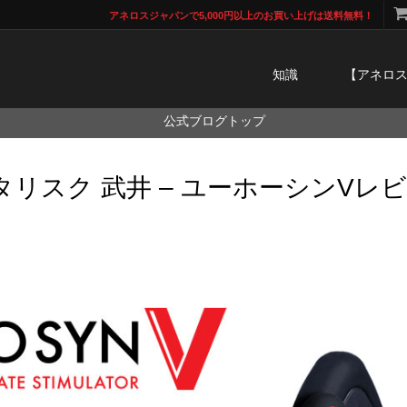
アネロスジャパンで5,000円以上のお買い上げは送料無料！
知識
【アネロ
公式ブログトップ
タリスク 武井 – ユーホーシンVレ