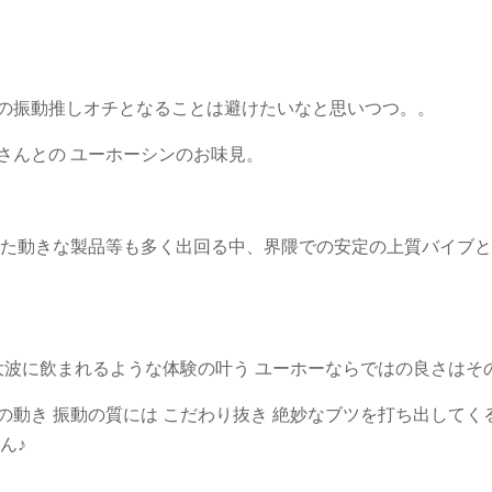
の振動推しオチとなることは避けたいなと思いつつ。。
さんとの ユーホーシンのお味見。
した動きな製品等も多く出回る中、界隈での安定の上質バイブと
大波に飲まれるような体験の叶う ユーホーならではの良さはそ
動き 振動の質には こだわり抜き 絶妙なブツを打ち出して
ん♪
。