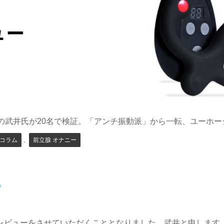
の武井氏が20名で検証。「アンチ振動派」から一転、ユーホー
コラム
、
前立腺 オナニー
/
レビューをさせていただくこととなりました。武井と申します。