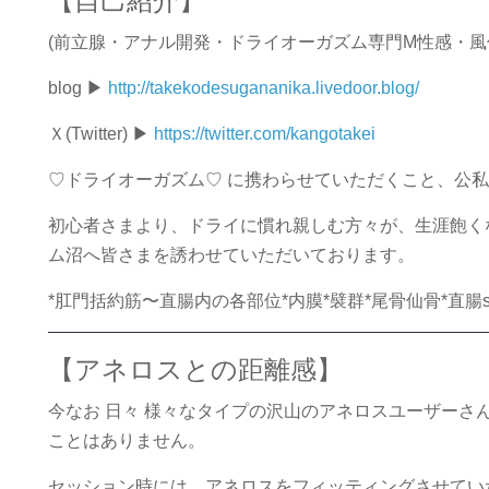
【自己紹介】
(前立腺・アナル開発・ドライオーガズム専門M性感・風俗
blog ▶︎
http://takekodesugananika.livedoor.blog/
Ｘ(Twitter) ︎▶︎
https://twitter.com/kangotakei
♡ドライオーガズム♡ に携わらせていただくこと、公私
初心者さまより、ドライに慣れ親しむ方々が、生涯飽く
ム沼へ皆さまを誘わせていただいております。
*肛門括約筋〜直腸内の各部位*内膜*襞群*尾骨仙骨*直
【アネロスとの距離感】
今なお 日々 様々なタイプの沢山のアネロスユーザーさ
ことはありません。
セッション時には、アネロスをフィッティングさせてい