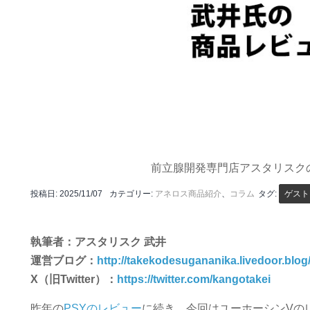
前立腺開発専門店アスタリスク
投稿日:
2025/11/07
カテゴリー:
アネロス商品紹介
、
コラム
タグ:
ゲスト
執筆者：アスタリスク 武井
運営ブログ：
http://takekodesugananika.livedoor.blog
X（旧Twitter）：
https://twitter.com/kangotakei
昨年の
‎PSYのレビュー
に続き、今回はユーホーシンVの