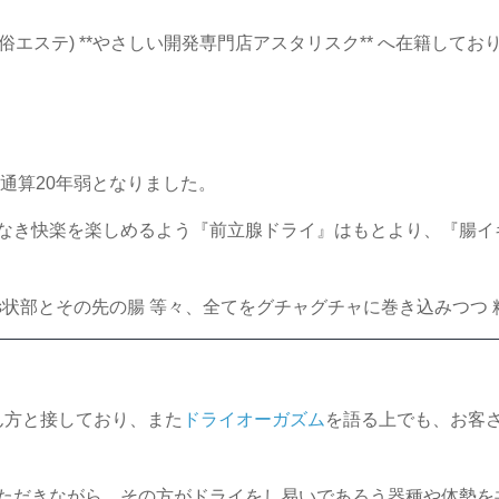
エステ) **やさしい開発専門店アスタリスク** へ在籍してお
通算20年弱となりました。
なき快楽を楽しめるよう『前立腺ドライ』はもとより、『腸イキ
腸s状部とその先の腸 等々、全てをグチャグチャに巻き込みつつ
ん方と接しており、また
ドライオーガズム
を語る上でも、お客
ただきながら、その方がドライをし易いであろう器種や体勢を