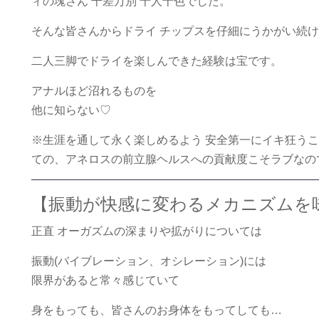
ィの塊さん 千差万別 十人十色でした。
そんな皆さんからドライ チップスを仔細にうかがい続
二人三脚でドライを楽しんできた経験は宝です。
アナルほど沼れるものを
他に知らない♡
※生涯を通して永く楽しめるよう 安全第一にイキ狂うこ
ての、アネロスの前立腺ヘルスへの貢献度こそラブなの
【振動が快感に変わるメカニズムを
正直 オーガズムの深まりや拡がりについては
振動(バイブレーション、オシレーション)には
限界があると常々感じていて
身をもっても、皆さんのお身体をもってしても…