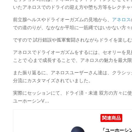
いたアネロスでのドライの迎え方や堕ち方等をレクチャ
前立腺ヘルスやドライオーガズムの見地から、
アネロス
での道のりが、なかなか平坦に一筋縄ではいかない方々
ですので 試行錯誤や孤軍奮闘されながらドライを楽し
アネロスでドライオーガズムをするには、セオリーを見
ことで 心まで成長することで、アネロスの魅力を最大
また振り返るに、アネロスユーザーさん達は、クラシッ
分流にカスタマイズされていました。
実際にセッションにて、ドライ済・未達 双方の方々に
ユーホーシンV…
関連商品
「ユーホーシ