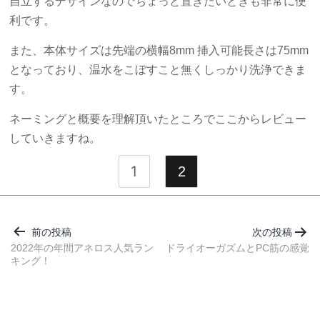
自立するデザインなのでちょっと置きたいときも非常に便
利です。
また、本体サイズは先端の横幅8mm 挿入可能長さは75mm
となっており、温水をこぼすこと無くしっかり洗浄できま
す。
ネーミングと概要を理解頂いたところでここからレビュー
していきますね。
1
2
投
稿
前の投稿
次の投稿
ナ
2022年の年間アネロス人気ラン
ドライオーガズムとPC筋の感覚
キング！
ビ
ゲ
ー