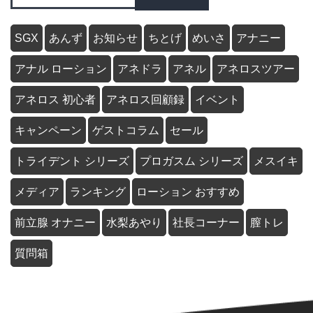
SGX
あんず
お知らせ
ちとげ
めいさ
アナニー
アナル ローション
アネドラ
アネル
アネロスツアー
アネロス 初心者
アネロス回顧録
イベント
キャンペーン
ゲストコラム
セール
トライデント シリーズ
プロガスム シリーズ
メスイキ
メディア
ランキング
ローション おすすめ
前立腺 オナニー
水梨あやり
社長コーナー
膣トレ
質問箱