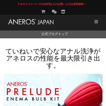
アネロスジャパンで5,000円以上のお買い上げは送料無料！
コ
公式ブログトップ
ン
テ
ン
ていねいで安心なアナル洗浄が
ツ
へ
アネロスの性能を最大限引き出
ス
キ
す。
ッ
プ