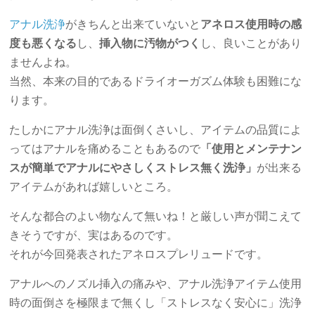
アナル洗浄
がきちんと出来ていないと
アネロス使用時の感
度も悪くなる
し、
挿入物に汚物がつく
し、良いことがあり
ませんよね。
当然、本来の目的であるドライオーガズム体験も困難にな
ります。
たしかにアナル洗浄は面倒くさいし、アイテムの品質によ
ってはアナルを痛めることもあるので
「使用とメンテナン
スが簡単でアナルにやさしくストレス無く洗浄」
が出来る
アイテムがあれば嬉しいところ。
そんな都合のよい物なんて無いね！と厳しい声が聞こえて
きそうですが、実はあるのです。
それが今回発表されたアネロスプレリュードです。
アナルへのノズル挿入の痛みや、アナル洗浄アイテム使用
時の面倒さを極限まで無くし「ストレスなく安心に」洗浄