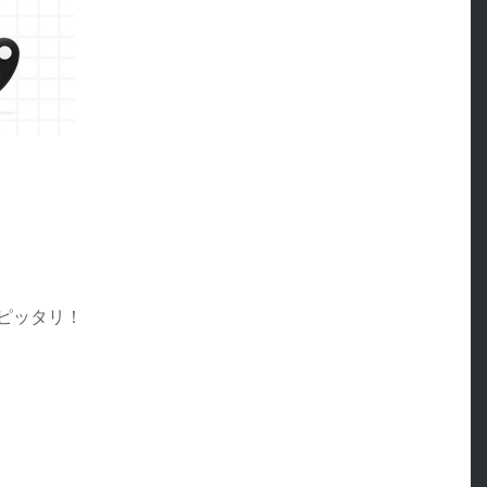
？
ピッタリ！