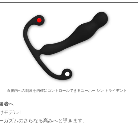
直腸内への刺激を的確にコントロールできるユーホー シン トライデント
級者へ
けモデル！
ーガズムのさらなる高みへと導きます。