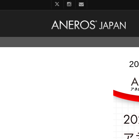
コ
ン
テ
ン
2
ツ
へ
ス
キ
ッ
プ