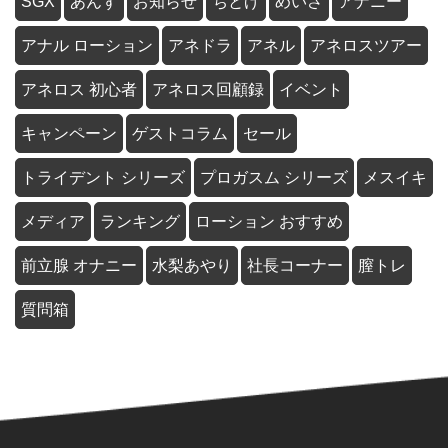
SGX
あんず
お知らせ
ちとげ
めいさ
アナニー
アナル ローション
アネドラ
アネル
アネロスツアー
アネロス 初心者
アネロス回顧録
イベント
キャンペーン
ゲストコラム
セール
トライデント シリーズ
プロガスム シリーズ
メスイキ
メディア
ランキング
ローション おすすめ
前立腺 オナニー
水梨あやり
社長コーナー
膣トレ
質問箱