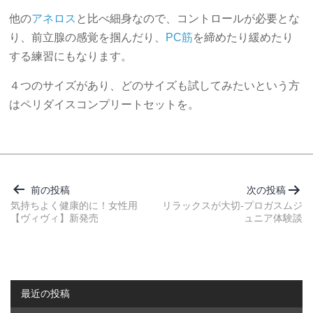
他の
アネロス
と比べ細身なので、コントロールが必要とな
り、前立腺の感覚を掴んだり、
PC筋
を締めたり緩めたり
する練習にもなります。
４つのサイズがあり、どのサイズも試してみたいという方
はペリダイスコンプリートセットを。
投
稿
前の投稿
次の投稿
ナ
気持ちよく健康的に！女性用
リラックスが大切-プロガスムジ
【ヴィヴィ】新発売
ュニア体験談
ビ
ゲ
ー
シ
最近の投稿
ョ