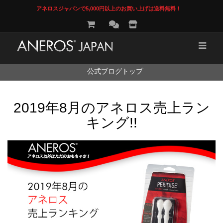
アネロスジャパンで5,000円以上のお買い上げは送料無料！
コ
公式ブログトップ
ン
テ
ン
2019年8月のアネロス売上ラン
ツ
へ
キング!!
ス
キ
ッ
プ