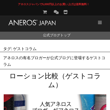
アネロスジャパンで5,000円以上のお買い上げは送料無料！
コ
公式ブログトップ
ン
テ
ン
タグ:
ゲストコラム
ツ
へ
アネロスの有名ブロガーが公式ブログに登場するゲストコ
ス
ラム
キ
ッ
プ
ローション比較（ゲストコラ
ム）