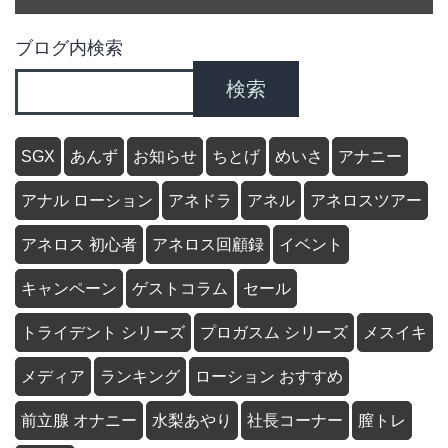
ブログ内検索
検索
SGX
あんず
お知らせ
ちとげ
めいさ
アナニー
アナル ローション
アネドラ
アネル
アネロスツアー
アネロス 初心者
アネロス回顧録
イベント
キャンペーン
ゲストコラム
セール
トライデント シリーズ
プロガスム シリーズ
メスイキ
メディア
ランキング
ローション おすすめ
前立腺 オナニー
水梨あやり
社長コーナー
膣トレ