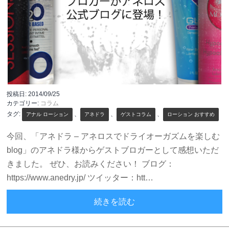
投稿日:
2014/09/25
カテゴリー:
コラム
タグ:
、
、
、
アナル ローション
アネドラ
ゲストコラム
ローション おすすめ
今回、「アネドラ – アネロスでドライオーガズムを楽しむ
blog」のアネドラ様からゲストブロガーとして感想いただ
きました。 ぜひ、お読みください！ ブログ：
https://www.anedry.jp/ ツイッター：htt…
ローション比較（ゲスト
続きを読む