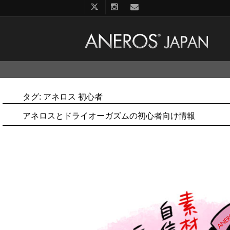
コ
ン
テ
ン
タグ:
アネロス 初心者
ツ
へ
アネロスとドライオーガズムの初心者向け情報
ス
キ
ッ
プ