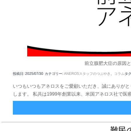
前立腺肥大症の原因
投稿日:
2025/07/30
カテゴリー:
ANEROSスタッフのつぶやき
、
コラム
タグ
いつもいつもアネロスをご愛顧いただき、誠にありがと
します。 私共は1999年創業以来、米国アネロス社で医
難民