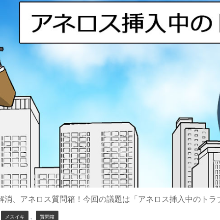
解消、アネロス質問箱！今回の議題は「アネロス挿入中のトラ
、
、
メスイキ
質問箱