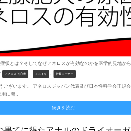
と症状とは？そしてなぜアネロスが有効なのかを医学的見地か
:
、
、
アネロス 初心者
メスイキ
社長コーナー
うございます。 アネロスジャパン代表及び日本性科学会正規会
療用に開…
前立腺肥大の原因とアネロ
続きを読む
の果てに得たアナルのドライオーガ