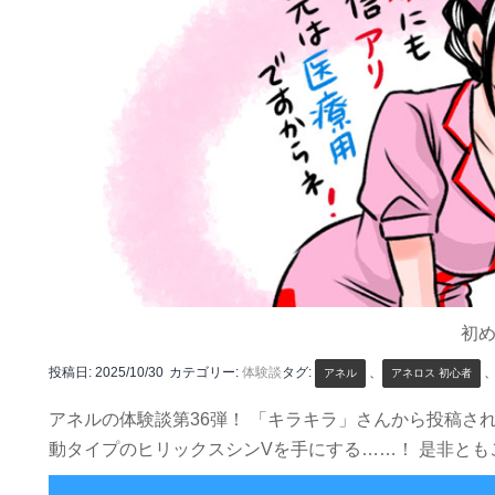
初
投稿日:
2025/10/30
カテゴリー:
体験談
タグ:
、
アネル
アネロス 初心者
アネルの体験談第36弾！ 「キラキラ」さんから投稿さ
動タイプのヒリックスシンVを手にする……！ 是非とも