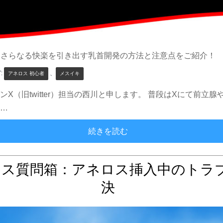
さらなる快楽を引き出す乳首開発の方法と注意点をご紹介！
:
、
アネロス 初心者
メスイキ
X（旧twitter）担当の西川と申します。 普段はXにて前
 …
スタッフブログ：乳首開発
続きを読む
ロス質問箱：アネロス挿入中のトラ
決