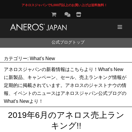
アネロスジャパンで5,000円以上のお買い上げは送料無料！
コ
公式ブログトップ
ン
テ
ン
カテゴリー:
What’s New
ツ
へ
アネロスジャパンの新着情報はこちらより！What’s New
ス
に新製品、キャンペーン、セール、売上ランキング情報が
キ
ッ
定期的に掲載されています。アネロスのジャストナウの情
プ
報、イベントのニュースはアネロスジャパン公式ブログの
What’s Newより！
2019年6月のアネロス売上ラン
キング!!