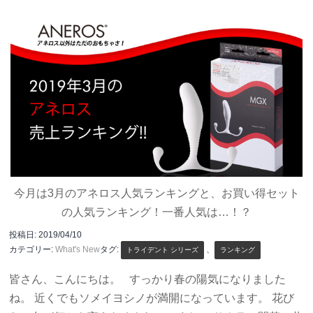
今月は3月のアネロス人気ランキングと、お買い得セット
の人気ランキング！一番人気は…！？
投稿日:
2019/04/10
カテゴリー:
What's New
タグ:
、
トライデント シリーズ
ランキング
皆さん、こんにちは。 すっかり春の陽気になりました
ね。 近くでもソメイヨシノが満開になっています。 花び