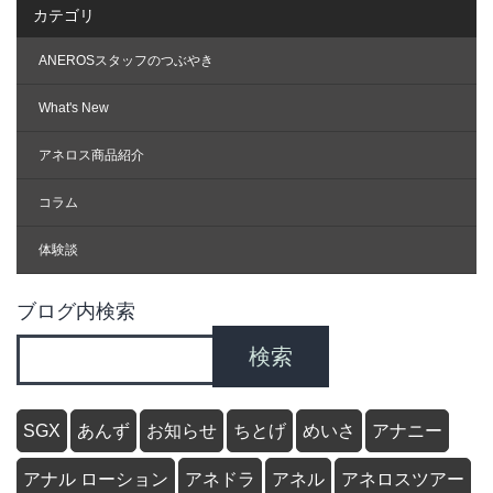
カテゴリ
ANEROSスタッフのつぶやき
What's New
アネロス商品紹介
コラム
体験談
ブログ内検索
検索
SGX
あんず
お知らせ
ちとげ
めいさ
アナニー
アナル ローション
アネドラ
アネル
アネロスツアー