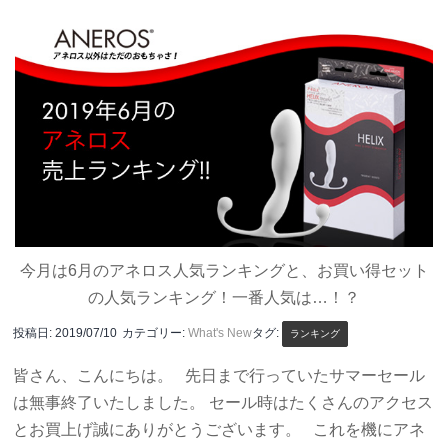
今月は6月のアネロス人気ランキングと、お買い得セット
の人気ランキング！一番人気は…！？
投稿日:
2019/07/10
カテゴリー:
What's New
タグ:
ランキング
皆さん、こんにちは。 先日まで行っていたサマーセール
は無事終了いたしました。 セール時はたくさんのアクセス
とお買上げ誠にありがとうございます。 これを機にアネ