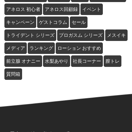
アネロス 初心者
アネロス回顧録
イベント
キャンペーン
ゲストコラム
セール
トライデント シリーズ
プロガスム シリーズ
メスイキ
メディア
ランキング
ローション おすすめ
前立腺 オナニー
水梨あやり
社長コーナー
膣トレ
質問箱