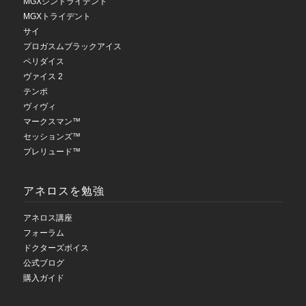
MGXシントライデント
MGXトライデント
サイ
プロガスムブラックアイス
ペリダイス
ヴァイス 2
テンポ
ヴィヴィ
マークスマン™
セッションズ™
プレリュード™
アネロスを勉強
アネロス講座
フォーラム
ドクターズボイス
公式ブログ
購入ガイド