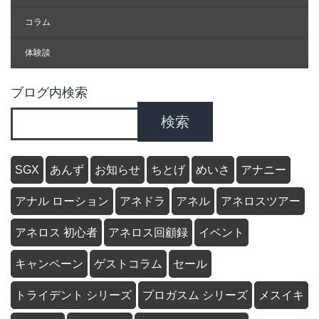
コラム
体験談
ブログ内検索
検索
SGX
あんず
お知らせ
ちとげ
めいさ
アナニー
アナル ローション
アネドラ
アネル
アネロスツアー
アネロス 初心者
アネロス回顧録
イベント
キャンペーン
ゲストコラム
セール
トライデント シリーズ
プロガスム シリーズ
メスイキ