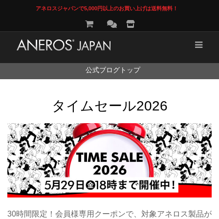
アネロスジャパンで5,000円以上のお買い上げは送料無料！
コ
公式ブログトップ
ン
テ
ン
タイムセール2026
ツ
へ
ス
キ
ッ
プ
30時間限定！会員様専用クーポンで、対象アネロス製品が