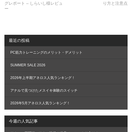
グレポート – しらいし様レビュ
り方と注意点
ビ
ー
ゲ
ー
シ
ョ
最近の投稿
ン
PC筋力トレーニングのメリット・デメリット
SUMMER SALE 2026
2026年上半期アネロス人気ランキング！
アナルで見つけたメスイキ体験のスイッチ
2026年5月アネロス人気ランキング！
今週の人気記事