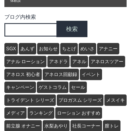
体験談
ブログ内検索
検索
SGX
あんず
お知らせ
ちとげ
めいさ
アナニー
アナル ローション
アネドラ
アネル
アネロスツアー
アネロス 初心者
アネロス回顧録
イベント
キャンペーン
ゲストコラム
セール
トライデント シリーズ
プロガスム シリーズ
メスイキ
メディア
ランキング
ローション おすすめ
前立腺 オナニー
水梨あやり
社長コーナー
膣トレ