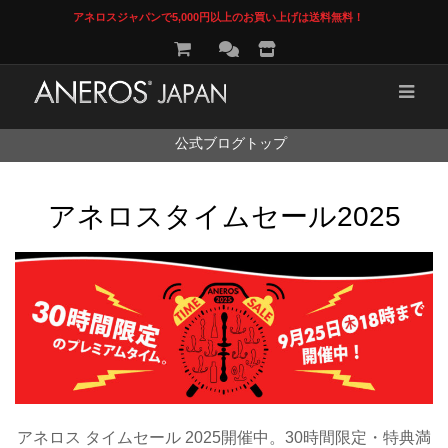
アネロスジャパンで5,000円以上のお買い上げは送料無料！
コ
公式ブログトップ
ン
テ
ン
アネロスタイムセール2025
ツ
へ
ス
キ
ッ
プ
アネロス タイムセール 2025開催中。30時間限定・特典満