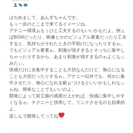
はぢめまして、あんずちゃんです。
もぅ一歩のとこまで来てるイメージね。
アナニー環境ぉもぅひと工夫するのもいいかもだよ。例ぇ
ばBGMだったり、映像とかのビジュアル要素だったり工夫
すると、気持ちがそれたときの手助けになったりするゎ。
でもビジュアル要素ゎ、刺激が強すぎるとそっちに集中し
ちゃったりするから、あまり刺激が強すぎるのゎよくなぃ
みたぃ。
快感だけに全集中することも大切なんだけど、無心になる
ことも大切だったりするゎ。アナニー以外でも、何かに集
中させたり、無心になれる癖ぉつけるといいかもしれなぃ
ゎね。簡単なことでもいいのよ。
開発によって前立腺の感度が上がれば、快感に集中しやす
くなるゎ。チクニーと併用して、リンクさせるのも効果的
よ。
楽しんで開発してってね