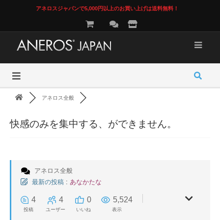
アネロスジャパンで5,000円以上のお買い上げは送料無料！
アネロス全般
快感のみを集中する、ができません。
アネロス全般
最新の投稿
:
あなかたな
4
4
0
5,524
投稿
ユーザー
いいね
表示