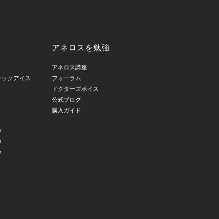
アネロスを勉強
アネロス講座
ラックアイス
フォーラム
ドクターズボイス
公式ブログ
購入ガイド
™
™
™