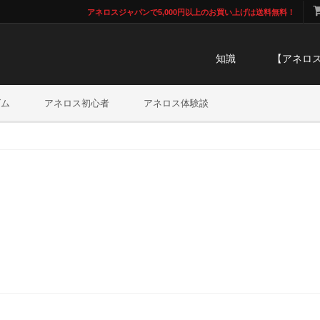
アネロスジャパンで5,000円以上のお買い上げは送料無料！
知識
【アネロ
ズム
アネロス初心者
アネロス体験談