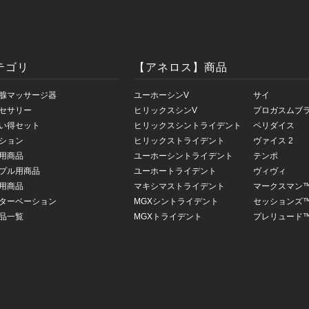
テゴリ
【アネロス】商品
腺マッサージ器
ユーホーシンV
サイ
セサリー
ヒリックスシンV
プロガスムブ
い得セット
ヒリックスシントライデント
ペリダイス
ション
ヒリックストライデント
ヴァイス 2
用商品
ユーホーシントライデント
テンポ
プル用商品
ユーホートライデント
ヴィヴィ
用商品
マキシマストライデント
マークスマン
ターベーション
MGXシントライデント
セッションズ
品一覧
MGXトライデント
プレリュード