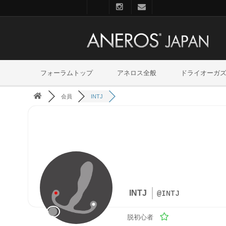
フォーラムトップ
アネロス全般
ドライオーガ
会員
INTJ
INTJ
@INTJ
脱初心者