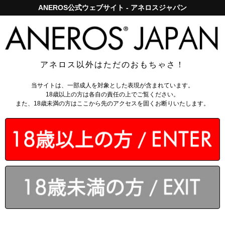
ANEROS公式ウェブサイト - アネロスジャパン
アネロスジャパンで5,000円以上のお買い上げは送料無料！
ログイン
アネロス以外はただのおもちゃさ！
トップページ
>
アネロスアクセサリー
>
当サイトは、一部成人を対象とした表現が含まれています。
ヒギンソン洗浄ポンプ (シリンジ)
18歳以上の方は各自の責任の上でご覧ください。
また、18歳未満の方はここから先のアクセスを固くお断りいたします。
￥1,078
（税込）
会員なら
：
20～147
ポイント還元
今ご注文で翌営業日出荷
カゴに入れる
3.8 - 全5件
のレビュー