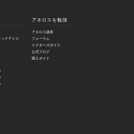
アネロスを勉強
アネロス講座
ラックアイス
フォーラム
ドクターズボイス
公式ブログ
購入ガイド
™
™
™