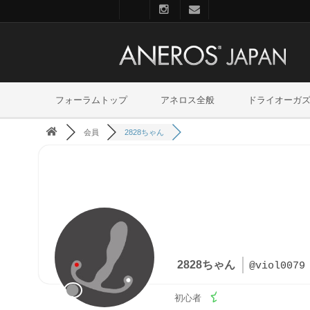
フォーラムトップ
アネロス全般
ドライオーガ
会員
2828ちゃん
2828ちゃん
@viol0079
初心者