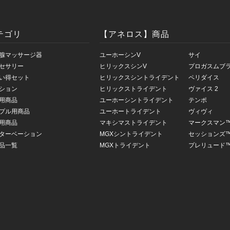
テゴリ
【アネロス】商品
腺マッサージ器
ユーホーシンV
サイ
セサリー
ヒリックスシンV
プロガスムブ
い得セット
ヒリックスシントライデント
ペリダイス
ション
ヒリックストライデント
ヴァイス 2
用商品
ユーホーシントライデント
テンポ
プル用商品
ユーホートライデント
ヴィヴィ
用商品
マキシマストライデント
マークスマン
ターベーション
MGXシントライデント
セッションズ
品一覧
MGXトライデント
プレリュード