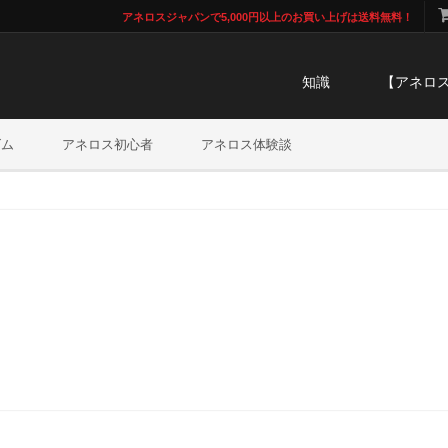
アネロスジャパンで5,000円以上のお買い上げは送料無料！
知識
【アネロ
ズム
アネロス初心者
アネロス体験談